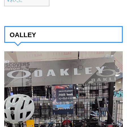
4
さいごに
OALLEY