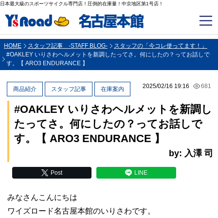
日本最大級のスポーツサイクル専門店！圧倒的在庫量！中京地区第1号店！
HOME
スタッフ記事 -STAFF BLOG-
スタッフの「今コレ使ってます！」
#OAKLEY いりさわヘルメットを新調したってさ。何にしたの？ってお話しで
す。【 ARO3 ENDURANCE 】
2025/02/16 19:16
681
商品紹介
スタッフ記事
在庫案内
#OAKLEY いりさわヘルメットを新調し
たってさ。何にしたの？ってお話しで
す。【 ARO3 ENDURANCE 】
by: 入澤 司
Post
LINE
みなさんこんにちは
ワイズロード名古屋本館のいりさわです。