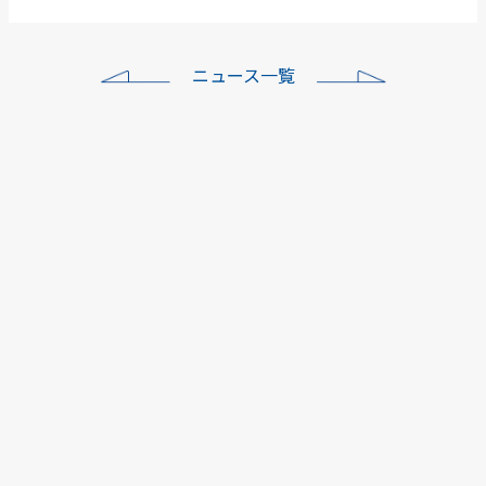
ニュース一覧
ワイズロード各店年末年
始…
本社
ワイズロード各店年末年
始…
本社