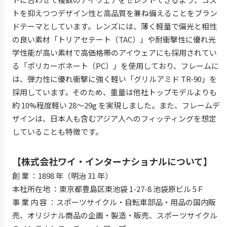
トを抑えつつデザイン性と高品質を兼ね備えることをブラン
ドテーマとしています。レンズには、薄く軽量で偏光と相性
の良い素材「トリアセテート（TAC）」や耐衝撃性に優れ光
学性能が高い素材で高価格帯のアイウェアにも採用されてい
る「ポリカーボネート（PC）」を使用しており、フレームに
は、弾力性に優れ衝撃に強く軽い「グリルアミド TR-90」を
採用しています。そのため、重量は他社トップモデルよりも
約 10%程度軽い 28～29g を実現しました。また、フレームデ
ザインは、日本人も含むアジア人へのフィッティングを想定
していることも特徴です。
【株式会社ワイ・インターナショナルについて】
創 業 ：1898 年（明治 31 年）
本社所在地 ：東京都豊島区東池袋 1-27-8 池袋原ビル 5Ｆ
事 業 内 容 ：スポーツサイクル・自転車部品・用品の国内販
売、オリジナル商品の企画・製造・販売、スポーツサイクル