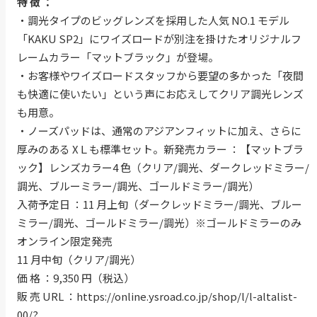
特 徴 ：
・調光タイプのビッグレンズを採用した人気 NO.1 モデル
「KAKU SP2」にワイズロードが別注を掛けたオリジナルフ
レームカラー「マットブラック」が登場。
・お客様やワイズロードスタッフから要望の多かった「夜間
も快適に使いたい」という声にお応えしてクリア調光レンズ
も用意。
・ノーズパッドは、通常のアジアンフィットに加え、さらに
厚みのある XＬも標準セット。新発売カラー ：【マットブラ
ック】レンズカラー4 色（クリア/調光、ダークレッドミラー/
調光、ブルーミラー/調光、ゴールドミラー/調光）
入荷予定日 ：11 月上旬（ダークレッドミラー/調光、ブルー
ミラー/調光、ゴールドミラー/調光）※ゴールドミラーのみ
オンライン限定発売
11 月中旬（クリア/調光）
価 格 ：9,350 円（税込）
販 売 URL ：
https://online.ysroad.co.jp/shop/l/l-altalist-
00/?