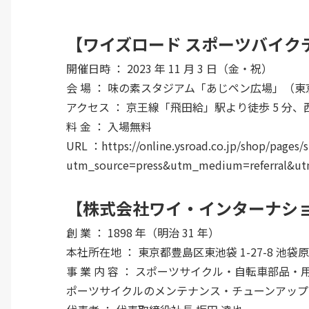
【ワイズロード スポーツバイクデモ 
開催日時 ： 2023 年 11 月 3 日（金・祝）
会 場 ： 味の素スタジアム「あじペン広場」（東京
アクセス ： 京王線「飛田給」駅より徒歩 5 分、
料 金 ： 入場無料
URL ：
https://online.ysroad.co.jp/shop/pages
utm_source=press&utm_medium=referral&u
【株式会社ワイ・インターナシ
創 業 ： 1898 年（明治 31 年）
本社所在地 ： 東京都豊島区東池袋 1-27-8 池袋原
事 業 内 容 ： スポーツサイクル・自転車部
ポーツサイクルのメンテナンス・チューンアップ