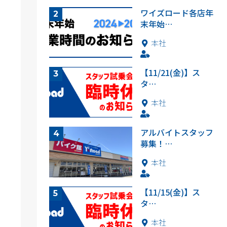
ワイズロード各店年
末年始…
本社
【11/21(金)】ス
タ…
本社
アルバイトスタッフ
募集！…
本社
【11/15(金)】ス
タ…
本社