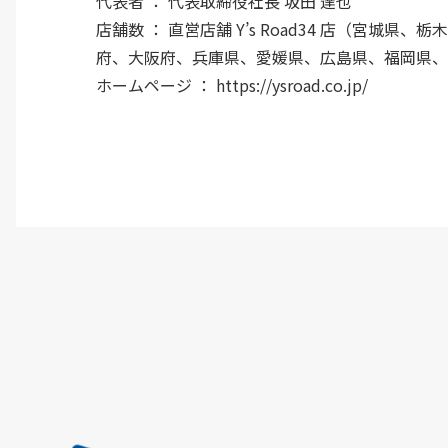
代表者 ： 代表取締役社長 坂田 達也
店舗数 ： 直営店舗 Y’s Road34 店（宮
府、大阪府、兵庫県、愛媛県、広島県、福岡県、
ホームページ ：
https://ysroad.co.jp/