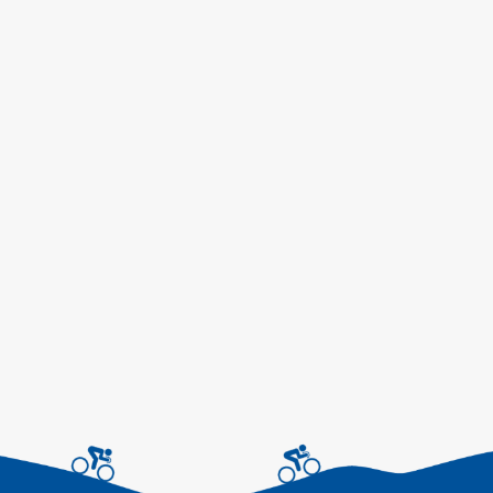
【11/15(金)】スタ…
本社
アルバイトスタッフ募
集！…
本社