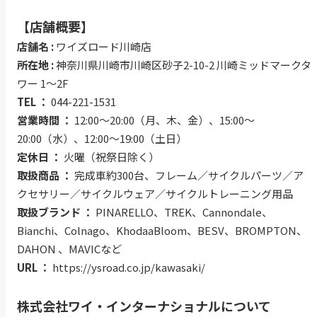
【店舗概要】
店舗名 :
ワイズロード川崎店
所在地 :
神奈川県川崎市川崎区砂子2-10-2 川崎ミッドマークタ
ワー 1～2F
TEL ：
044-221-1531
営業時間 ：
12:00～20:00（月、木、金）、15:00～
20:00（水）、12:00～19:00（土日）
定休日 ：
火曜（祝祭日除く）
取扱商品 ：
完成車約300台、フレーム／サイクルパーツ／ア
クセサリー／サイクルウェア／サイクルトレーニング用品
取扱ブランド ：
PINARELLO、TREK、Cannondale、
Bianchi、Colnago、KhodaaBloom、BESV、BROMPTON、
DAHON 、MAVICなど
URL ：
https://ysroad.co.jp/kawasaki/
株式会社ワイ・インターナショナルについて