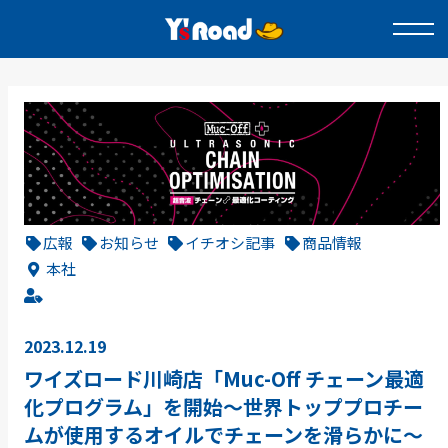
広報
お知らせ
イチオシ記事
商品情報
本社
2023.12.19
ワイズロード川崎店「Muc-Off チェーン最適
化プログラム」を開始～世界トッププロチー
ムが使用するオイルでチェーンを滑らかに～