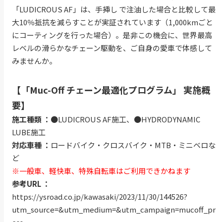
「LUDICROUS AF」は、手挿し で注油した場合と比較して最
大10％抵抗を減らすことが実証されています（1,000kmごと
にコーティングを行った場合）。是非この機会に、世界最高
レベルの滑らかなチェーン駆動を、ご自身の愛車で体感して
みませんか。
【「Muc-Off チェーン最適化プログラム」 実施概
要】
施工種類 ：
●LUDICROUS AF施工、●HYDRODYNAMIC
LUBE施工
対応車種 ：
ロードバイク・クロスバイク・MTB・ミニベロな
ど
※一般車、軽快車、特殊自転車はご利用できかねます
参考URL ：
https://ysroad.co.jp/kawasaki/2023/11/30/144526?
utm_source=&utm_medium=&utm_campaign=mucoff_pr