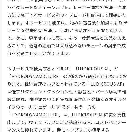
ハイグレードなチェーンルブを、レーサー同様の洗浄・注油
方法で施工するサービスをワイズロード川崎店にて開始いた
します。 本サービスの施工は、始めに超音波と加熱により チ
ェーン を徹底的に洗浄し、汚れと古いオイルを取り除きま
す。次に、専用オイルに浸し、もう一度超音波と加熱を加え
ることで、通常の注油では入り込めないチェーンの奥まで成
分を浸透させることができます。
本サービスで使用するオイルは、「LUDICROUS AF」と
「HYDRODYNAMIC LUBE」の2種類から選択可能となってお
ります。世界最速のルブと言われている「LUDICROUS AF」
は低フリクション・クッション性・静音性・パーツ摩耗の軽
減に優れ、雨や泥の中で確実な潤滑性能を発揮するオイルタ
イプのオールウェザールブ です。もう一方の
「HYDRODYNAMIC LUBE」は、LUDICROUS AFに次ぐ高性
能ルブで、ウェットルブに近い粘度を持ち、コストパフォー
マンスに優れています 。特にトッププロが使用する