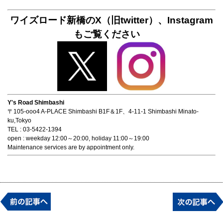
ワイズロード新橋のX（旧twitter）、Instagram
もご覧ください
Y's Road Shimbashi
〒105-ooo4 A-PLACE Shimbashi B1F＆1F、4-11-1 Shimbashi Minato-
ku,Tokyo
TEL : 03-5422-1394
open : weekday 12:00～20:00, holiday 11:00～19:00
Maintenance services are by appointment only.