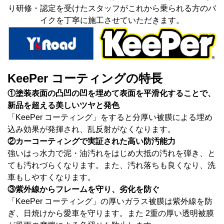
り研修・認定を受けたスタッフがこれから乗られる方のバ
イクを丁寧に施工させていただきます。
KeePer コーティングの特長
①塗装表面の凸凹の凹を埋めて表面を平滑化することで、
新品を超える美しいツヤと発色
「KeePer コーティング」をすると分厚い被膜による埋め
込み効果が発揮され、乱反射がなくなります。
②カーコーティングで実証された高い防汚能力
強いはっ水力で泥・油汚れをはじめ大抵の汚れを弾き、と
ても汚れづらくなります。また、汚れ落ちも良くなり、洗
車もしやすくなります。
③紫外線からフレームを守り、劣化を防ぐ
「KeePer コーティング」の厚いガラス被膜は紫外線を防
ぎ、日焼けから愛車を守ります。また 2重の厚い透明被膜