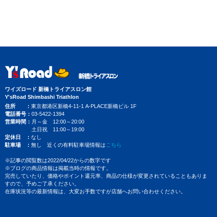
ワイズロード 新橋トライアスロン館
Y'sRoad Shimbashi Triathlon
住所
東京都港区新橋4-11-1 A-PLACE新橋ビル 1F
電話番号
03-5422-1394
営業時間
月～金 12:00～20:00
土日祝 11:00～19:00
定休日
なし
駐車場
無し 近くの有料駐車場情報は
こちら
※記事の閲覧数は2022/04/22からの数字です
※ブログの商品情報は掲載当時の情報です。
完売していたり、価格やポイント還元率、商品の仕様が変更されていることもありま
すので、予めご了承ください。
在庫状況等の最新情報は、大変お手数ですが店舗へお問い合わせください。