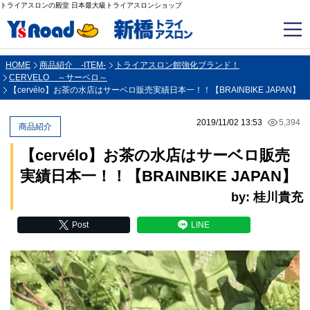
トライアスロンの殿堂 日本最大級トライアスロンショップ
HOME
商品紹介 -ITEM-
トライアスロン館強化ブランド！
CERVELO ～サーベロ～
【cervélo】お茶の水店はサーベロ販売実績日本一！！【BRAINBIKE JAPAN】
2019/11/02 13:53
5,394
商品紹介
【cervélo】お茶の水店はサーベロ販売
実績日本一！！【BRAINBIKE JAPAN】
by: 桂川貴充
Post
LINE