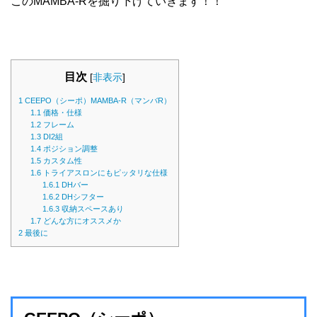
このMAMBA-Rを掘り下げていきます！！
目次
[
非表示
]
1
CEEPO（シーポ）MAMBA-R（マンバR）
1.1
価格・仕様
1.2
フレーム
1.3
DI2組
1.4
ポジション調整
1.5
カスタム性
1.6
トライアスロンにもピッタリな仕様
1.6.1
DHバー
1.6.2
DHシフター
1.6.3
収納スペースあり
1.7
どんな方にオススメか
2
最後に