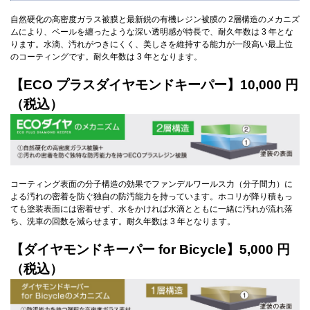
自然硬化の高密度ガラス被膜と最新鋭の有機レジン被膜の 2層構造のメカニズ
ムにより、ベールを纏ったような深い透明感が特長で、耐久年数は 3 年とな
ります。水滴、汚れがつきにくく、美しさを維持する能力が一段高い最上位
のコーティングです。耐久年数は 3 年となります。
【ECO プラスダイヤモンドキーパー】10,000 円
（税込）
コーティング表面の分子構造の効果でファンデルワールス力（分子間力）に
よる汚れの密着を防ぐ独自の防汚能力を持っています。ホコリが降り積もっ
ても塗装表面には密着せず、水をかければ水滴とともに一緒に汚れが流れ落
ち、洗車の回数を減らせます。耐久年数は 3 年となります。
【ダイヤモンドキーパー for Bicycle】5,000 円
（税込）