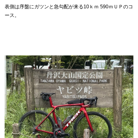
表側は序盤にガツンと急勾配が来る10ｋｍ 590ｍＵＰのコ
ース。