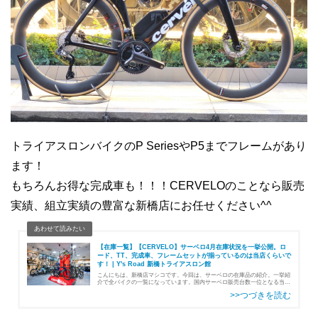
トライアスロンバイクのP SeriesやP5までフレームがあり
ます！
もちろんお得な完成車も！！！CERVELOのことなら販売
実績、組立実績の豊富な新橋店にお任せください^^
【在庫一覧】【CERVELO】サーベロ4月在庫状況を一挙公開。ロ
ード、TT、完成車、フレームセットが揃っているのは当店くらいで
す！ | Y's Road 新橋トライアスロン館
こんにちは、新橋店マシコです。今回は、サーベロの在庫品の紹介。一挙紹
介で全バイクの一覧になっています。国内サーベロ販売台数一位となる当
店。サーベロのバイク、特にエアロ系のバイクは多数在庫中です。グラベル
ロードバイクなども代理店さん在庫が…