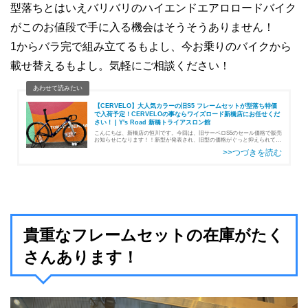
型落ちとはいえバリバリのハイエンドエアロロードバイク
がこのお値段で手に入る機会はそうそうありません！
1からバラ完で組み立てるもよし、今お乗りのバイクから
載せ替えるもよし。気軽にご相談ください！
【CERVELO】大人気カラーの旧S5 フレームセットが型落ち特価
で入荷予定！CERVELOの事ならワイズロード新橋店にお任せくだ
さい！ | Y's Road 新橋トライアスロン館
こんにちは、新橋店の恒川です。今回は、旧サーベロS5のセール価格で販売
お知らせになります！！新型が発表され、旧型の価格がぐっと抑えられてい
る今日この頃。言わずと知れた名機、CERVELOS5の入荷のお知らせになり
ます。在庫もあまりない…
貴重なフレームセットの在庫がたく
さんあります！