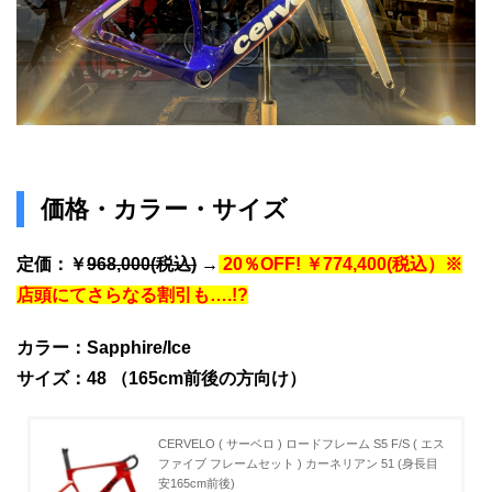
価格・カラー・サイズ
定価：￥
968,000(税込)
→
20％OFF! ￥774,400(税込）※
店頭にてさらなる割引も….!?
カラー：Sapphire/Ice
サイズ：48 （165cm前後の方向け）
CERVELO ( サーベロ ) ロードフレーム S5 F/S ( エス
ファイブ フレームセット ) カーネリアン 51 (身長目
安165cm前後)