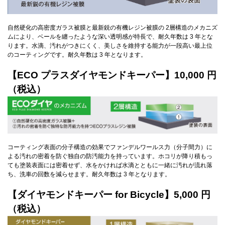
自然硬化の高密度ガラス被膜と最新鋭の有機レジン被膜の 2層構造のメカニズ
ムにより、ベールを纏ったような深い透明感が特長で、耐久年数は 3 年とな
ります。水滴、汚れがつきにくく、美しさを維持する能力が一段高い最上位
のコーティングです。耐久年数は 3 年となります。
【ECO プラスダイヤモンドキーパー】10,000 円
（税込）
コーティング表面の分子構造の効果でファンデルワールス力（分子間力）に
よる汚れの密着を防ぐ独自の防汚能力を持っています。ホコリが降り積もっ
ても塗装表面には密着せず、水をかければ水滴とともに一緒に汚れが流れ落
ち、洗車の回数を減らせます。耐久年数は 3 年となります。
【ダイヤモンドキーパー for Bicycle】5,000 円
（税込）