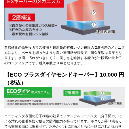
自然硬化の高密度ガラス被膜と最新鋭の有機レジン被膜の 2層構造のメカニズ
ムにより、ベールを纏ったような深い透明感が特長で、耐久年数は 3 年とな
ります。水滴、汚れがつきにくく、美しさを維持する能力が一段高い最上位
のコーティングです。耐久年数は 3 年となります。
【ECO プラスダイヤモンドキーパー】10,000 円
（税込）
コーティング表面の分子構造の効果でファンデルワールス力（分子間力）に
よる汚れの密着を防ぐ独自の防汚能力を持っています。ホコリが降り積もっ
ても塗装表面には密着せず、水をかければ水滴とともに一緒に汚れが流れ落