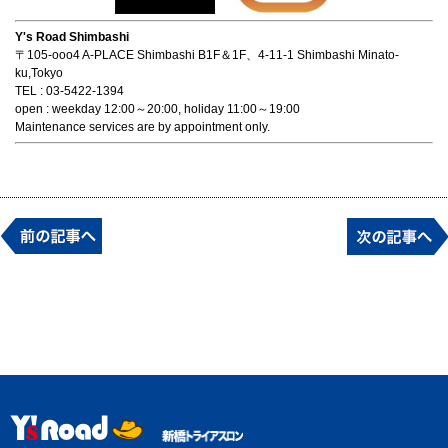
Y's Road Shimbashi
〒105-ooo4 A-PLACE Shimbashi B1F＆1F、4-11-1 Shimbashi Minato-
ku,Tokyo
TEL : 03-5422-1394
open : weekday 12:00～20:00, holiday 11:00～19:00
Maintenance services are by appointment only.