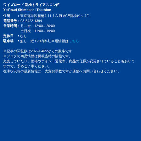
ワイズロード 新橋トライアスロン館
Y'sRoad Shimbashi Triathlon
住所
東京都港区新橋4-11-1 A-PLACE新橋ビル 1F
電話番号
03-5422-1394
営業時間
月～金 12:00～20:00
土日祝 11:00～19:00
定休日
なし
駐車場
無し 近くの有料駐車場情報は
こちら
※記事の閲覧数は2022/04/22からの数字です
※ブログの商品情報は掲載当時の情報です。
完売していたり、価格やポイント還元率、商品の仕様が変更されていることもありま
すので、予めご了承ください。
在庫状況等の最新情報は、大変お手数ですが店舗へお問い合わせください。