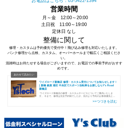
お電話はこちら：03-5422-1394
営業時間
月～金 12:00～20:00
土日祝 11:00～19:00
定休日 なし
整備に関して
修理・カスタムは予約優先で受付中！飛び込み修理も対応いたします。
パンク修理から点検、カスタム、オーバーホールまで幅広くご相談くださ
い。
混雑時はお待たせする場合がございますので、お電話での事前予約がおすす
めです。
ワイズロード新橋店 修理・カスタム受付についてお知らせします！
| 新橋 銀座 港区 中央区でスポーツ自転車をお探しならY's Road
新橋店
ワイズロード新橋店の修理・カスタムサービスについてご案内いたしま
す。 今まで、修理は完全予約制でしたが、先日より予約のお客様優先とし
つつ、飛び込み（予約なし）の修理も随時受付できるようになりました！ま
た、修理ス…