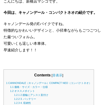
こんにちは、新橋店マシコです。
今回は、キャノンデール・コンパクトネオの紹介です。
キャノンデール発のEバイクですね。
特徴的なかわいいデザインと、小径車ながらもごつごつし
た厳ついフォルム。
可愛いくも逞しい本車体。
早速紹介します！！
Contents
[
非表示
]
1
CANNONDALE（キャノンデール）COMPACT NEO（コンパクトネオ）
1.1
価格・サイズ・カラー・仕様
1.2
オススメポイント
1.2.1
2.後輪にアシスト直付け
1.2.2
3. バッテリー
1.2.3
4. 収納性