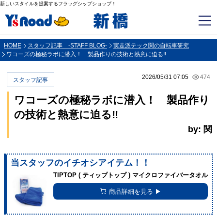
新しいスタイルを提案するフラッグシップショップ！
HOME
スタッフ記事 -STAFF BLOG-
実走派テック関の自転車研究
ワコーズの極秘ラボに潜入！ 製品作りの技術と熱意に迫る‼
2026/05/31 07:05
474
スタッフ記事
ワコーズの極秘ラボに潜入！ 製品作り
の技術と熱意に迫る‼
by: 関
当スタッフのイチオシアイテム！！
TIPTOP ( ティップトップ ) マイクロファイバータオル
商品詳細を見る ▶︎