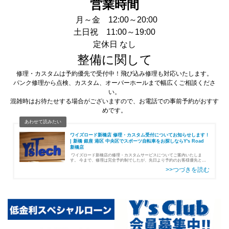
営業時間
月～金 12:00～20:00
土日祝 11:00～19:00
定休日 なし
整備に関して
修理・カスタムは予約優先で受付中！飛び込み修理も対応いたします。
パンク修理から点検、カスタム、オーバーホールまで幅広くご相談くださ
い。
混雑時はお待たせする場合がございますので、お電話での事前予約がおすす
めです。
ワイズロード新橋店 修理・カスタム受付についてお知らせします！
| 新橋 銀座 港区 中央区でスポーツ自転車をお探しならY's Road
新橋店
ワイズロード新橋店の修理・カスタムサービスについてご案内いたしま
す。 今まで、修理は完全予約制でしたが、先日より予約のお客様優先とし
つつ、飛び込み（予約なし）の修理も随時受付できるようになりました！ま
た、修理ス…