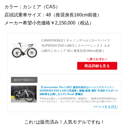
カラー：カシミア（CAS）
店頭試乗車サイズ：48（推奨身長160cm前後）
メーカー希望小売価格￥2,150,000（税込）
CANNONDALE ( キャノンデール ) ロードバイク
SUPERSIX EVO LAB71 ( スーパーシックス エボ
LAB71 ) カシミア 50 ( 身長目安160cm前後 )
商品詳細を見る
【Cannondale The LAB】超攻め攻めなレーシングスペック！
SUPERSIX EVO LAB71完成車 | 新橋 銀座 港区 中央区でスポーツ
自転車をお探しならY's Road 新橋店
今年生まれ変わったSUPERSIXEVO（第5世代）。第4世代SUPESIXEVOはレ
ーサーだけでなく、ロングライダーなど万人向けに作られた乗りやすいバイ
クでしたが、第5世代は一変。低いハンドル高や更に前乗りになったポジシ
ョンなど、攻…
これ↑は販売済み！人気モデルですね！