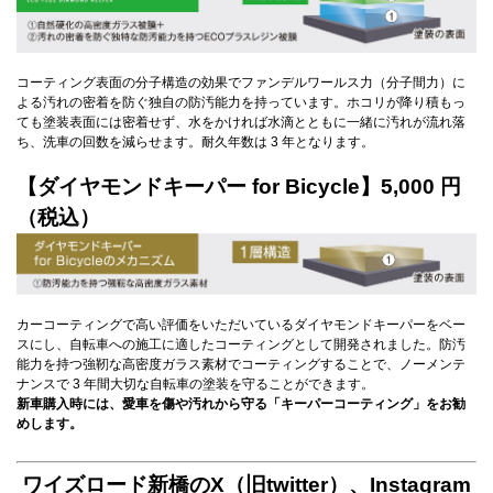
コーティング表面の分子構造の効果でファンデルワールス力（分子間力）に
よる汚れの密着を防ぐ独自の防汚能力を持っています。ホコリが降り積もっ
ても塗装表面には密着せず、水をかければ水滴とともに一緒に汚れが流れ落
ち、洗車の回数を減らせます。耐久年数は 3 年となります。
【ダイヤモンドキーパー for Bicycle】5,000 円
（税込）
カーコーティングで高い評価をいただいているダイヤモンドキーパーをベー
スにし、自転車への施工に適したコーティングとして開発されました。防汚
能力を持つ強靭な高密度ガラス素材でコーティングすることで、ノーメンテ
ナンスで 3 年間大切な自転車の塗装を守ることができます。
新車購入時には、愛車を傷や汚れから守る「キーパーコーティング」をお勧
めします。
ワイズロード新橋のX（旧twitter）、Instagram