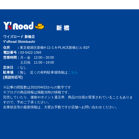
ワイズロード 新橋店
Y'sRoad Shimbashi
住所
東京都港区新橋4-11-1 A-PLACE新橋ビル B1F
電話番号
03-5422-1394
営業時間
月～金 12:00～20:00
土日祝 11:00～19:00
定休日
なし
駐車場
無し 近くの有料駐車場情報は
こちら
[英語対応可]
※記事の閲覧数は2022/04/22からの数字です
※ブログの商品情報は掲載当時の情報です。
完売していたり、価格やポイント還元率、商品の仕様が変更されていることもありま
すので、予めご了承ください。
在庫状況等の最新情報は、大変お手数ですが店舗へお問い合わせください。