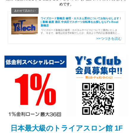
めです。
ワイズロード新橋店 修理・カスタム受付についてお知らせします！
| 新橋 銀座 港区 中央区でスポーツ自転車をお探しならY's Road
新橋店
ワイズロード新橋店の修理・カスタムサービスについてご案内いたしま
す。 今まで、修理は完全予約制でしたが、先日より予約のお客様優先とし
つつ、飛び込み（予約なし）の修理も随時受付できるようになりました！ま
た、修理ス…
日本最大級のトライアスロン館 1F