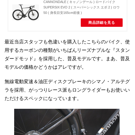
CANNONDALE ( キャノンデール ) ロードバイク
SUPERSIX EVO 2 ( スーパーシックス エボ 2 ) ロウ
50 ( 身長目安165cm前後 )
商品詳細を見る
最近当店スタッフも色違いを購入したこちらのバイク、使
用するカーボンの種類がいちばんリーズナブルな『スタン
ダードモッド』を採用した、普及モデルです。まあ、普及
モデルの価格かどうかはアレですが。
無線電動変速＆油圧ディスクブレーキのシマノ・アルテグ
ラを採用、がっつりレース派もロングライダーもお使いい
ただけるスペックになっています。