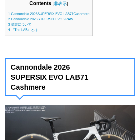
Contents
[
非表示
]
1
Cannondale 2026SUPERSIX EVO LAB71Cashmere
2
Cannondale 2026SUPERSIX EVO 2RAW
3
試乗について
4
『The LAB』とは
Cannondale 2026
SUPERSIX EVO LAB71
Cashmere