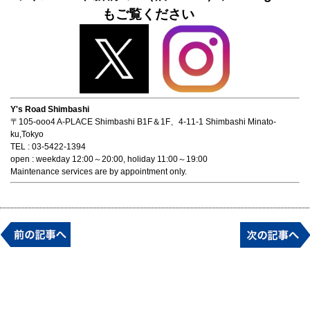
もご覧ください
Y's Road Shimbashi
〒105-ooo4 A-PLACE Shimbashi B1F＆1F、4-11-1 Shimbashi Minato-
ku,Tokyo
TEL : 03-5422-1394
open : weekday 12:00～20:00, holiday 11:00～19:00
Maintenance services are by appointment only.