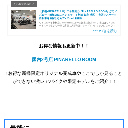
【新橋xPINARELLO】二号店目の『PINARELLO ROOM』がワイ
ズロード新橋店にございます！ | 新橋 銀座 港区 中央区でスポーツ
自転車をお探しならY's Road 新橋店
ワイズロード新橋店、PINARELLOルーム担当の酒井です。当店はワイズロ
ードの中でも少し特殊で店舗の大部分はショップインショップになっていま
して・PINARELLO・BIANCHI・TREKこの3つのブランド専門コーナーがご
ざい…
お得な情報も更新中！！
国内2号店 PINARELLO ROOM
↑お得な新橋限定オリジナル完成車やここでしか見ること
ができない激レアバイクや限定モデルをご紹介！↑
最後に