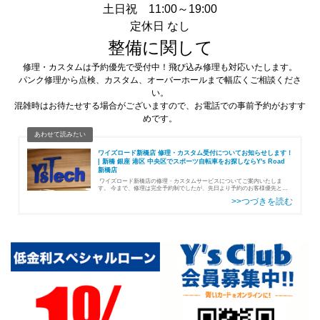
土日祝 11:00～19:00
定休日 なし
整備に関して
修理・カスタムは予約優先で受付中！飛び込み修理も対応いたします。
パンク修理から点検、カスタム、オーバーホールまで幅広くご相談くださ
い。
混雑時はお待たせする場合がございますので、お電話での事前予約がおすす
めです。
ワイズロード新橋店 修理・カスタム受付についてお知らせします！
| 新橋 銀座 港区 中央区でスポーツ自転車をお探しならY's Road
新橋店
ワイズロード新橋店の修理・カスタムサービスについてご案内いたしま
す。 今まで、修理は完全予約制でしたが、先日より予約のお客様優先とし
つつ、飛び込み（予約なし）の修理も随時受付できるようになりました！ま
た、修理ス…