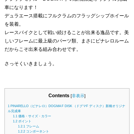
車になります！
デュラエース搭載にフルクラムのフラッグシップホイール
を装着。
レースバイクとして戦い続けることが出来る逸品です。美
しいフレームに最上級のパーツ類、まさにピナレロルーム
だからこそ出来る組み合わせです。
さっそくいきましょう。
Contents
[
非表示
]
1
PINARELLO（ピナレロ）DOGMA F DISK （ドグマF ディスク）新橋オリジナ
ル完成車
1.1
価格・サイズ・カラー
1.2
ポイント
1.2.1
フレーム
1.2.2
コンポーネント