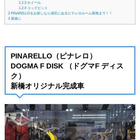
1.2.3
ホイール
1.2.4
コックピット
2
PINARELLOをお探しなら港区にあるピナレロルーム新橋まで！！
3
最後に
PINARELLO（ピナレロ）
DOGMA F DISK （ドグマF ディス
ク）
新橋オリジナル完成車