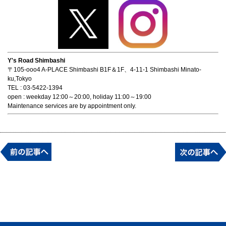
Y's Road Shimbashi
〒105-ooo4 A-PLACE Shimbashi B1F＆1F、4-11-1 Shimbashi Minato-
ku,Tokyo
TEL : 03-5422-1394
open : weekday 12:00～20:00, holiday 11:00～19:00
Maintenance services are by appointment only.