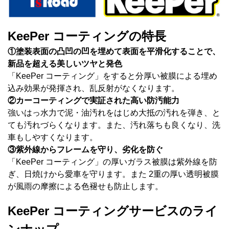
KeePer コーティングの特長
①塗装表面の凸凹の凹を埋めて表面を平滑化することで、
新品を超える美しいツヤと発色
「KeePer コーティング」をすると分厚い被膜による埋め
込み効果が発揮され、乱反射がなくなります。
②カーコーティングで実証された高い防汚能力
強いはっ水力で泥・油汚れをはじめ大抵の汚れを弾き、と
ても汚れづらくなります。また、汚れ落ちも良くなり、洗
車もしやすくなります。
③紫外線からフレームを守り、劣化を防ぐ
「KeePer コーティング」の厚いガラス被膜は紫外線を防
ぎ、日焼けから愛車を守ります。また 2重の厚い透明被膜
が風雨の摩擦による色褪せも防止します。
KeePer コーティングサービスのライ