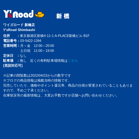
ワイズロード 新橋店
Y'sRoad Shimbashi
住所
東京都港区新橋4-11-1 A-PLACE新橋ビル B1F
電話番号
03-5422-1394
営業時間
月～金 12:00～20:00
土日祝 11:00～19:00
定休日
なし
駐車場
無し 近くの有料駐車場情報は
こちら
[英語対応可]
※記事の閲覧数は2022/04/22からの数字です
※ブログの商品情報は掲載当時の情報です。
完売していたり、価格やポイント還元率、商品の仕様が変更されていることもありま
すので、予めご了承ください。
在庫状況等の最新情報は、大変お手数ですが店舗へお問い合わせください。