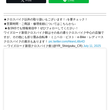
Post
LINE
★クロスバイク以外の取り扱いもございます！↓を要チェック！
★営業時間・ご商談・修理依頼についてはこちらから↓
★各SNSでも情報発信中！ぜひフォローしてください！
ワイズロード新宿クロスバイク館はその名の通りクロスバイク中心の店舗で
すが、その他にも折り畳み自転車・ミニベロ・ピスト・e-Bike・レディース
クロスバイクの展示もあります！
pic.twitter.com/AkwvLi8b4D
— ワイズロード新宿クロスバイク館 (@YR_Shinjyuku_CR)
July 11, 2025