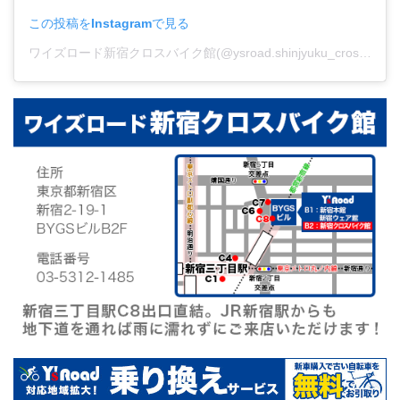
この投稿をInstagramで見る
ワイズロード新宿クロスバイク館(@ysroad.shinjyuku_crossbike)がシェアした投稿