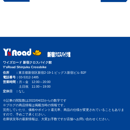
ワイズロード 新宿クロスバイク館
Y'sRoad Shinjuku Crossbike
住所
東京都新宿区新宿2-19-1 ビッグス新宿ビル B2F
電話番号
03-5312-1485
営業時間
月～金 12:00～20:00
土日祝 11:00～19:00
定休日
なし
※記事の閲覧数は2022/04/22からの数字です
※ブログの商品情報は掲載当時の情報です。
完売していたり、価格やポイント還元率、商品の仕様が変更されていることもありま
すので、予めご了承ください。
在庫状況等の最新情報は、大変お手数ですが店舗へお問い合わせください。