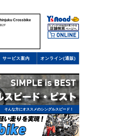
uku Crossbike
B2F
サービス案内
オンライン(通販)
」 そんな方にオススメのシングルスピード！