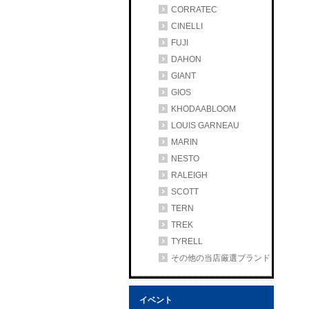
CORRATEC
CINELLI
FUJI
DAHON
GIANT
GIOS
KHODAABLOOM
LOUIS GARNEAU
MARIN
NESTO
RALEIGH
SCOTT
TERN
TREK
TYRELL
その他の当店厳選ブランド
イベント