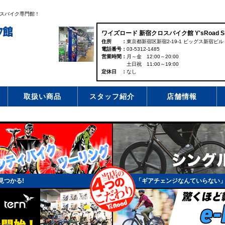
スバイク専門館！
ワイズロード 新宿クロスバイク館 Y'sRoad Shinj
住所
東京都新宿区新宿2-19-1 ビッグス新宿ビル 
電話番号
03-5312-1485
営業時間
月～金 12:00～20:00
土日祝 11:00～19:00
定休日
なし
取扱い商品
スタッフ紹介
店舗情報
見つかる!
「ギアチェンジなんていらない