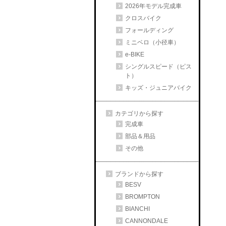
2026年モデル完成車
クロスバイク
フォールディング
ミニベロ（小径車）
e-BIKE
シングルスピード（ピス
ト）
キッズ・ジュニアバイク
カテゴリから探す
完成車
部品＆用品
その他
ブランドから探す
BESV
BROMPTON
BIANCHI
CANNONDALE