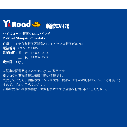
ワイズロード 新宿クロスバイク館
Y'sRoad Shinjuku Crossbike
住所
東京都新宿区新宿2-19-1 ビッグス新宿ビル B2F
電話番号
03-5312-1485
営業時間
月～金 12:00～20:00
土日祝 11:00～19:00
定休日
なし
※記事の閲覧数は2022/04/22からの数字です
※ブログの商品情報は掲載当時の情報です。
完売していたり、価格やポイント還元率、商品の仕様が変更されていることもありま
すので、予めご了承ください。
在庫状況等の最新情報は、大変お手数ですが店舗へお問い合わせください。