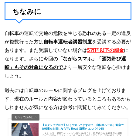
ちなみに
自転車の運転で交通の危険を生じる恐れのある一定の違反
が複数行った方は
自転車運転者講習制度
を受講する必要が
あります。また受講していない場合は
5万円以下の罰金
に
なります。さらに今回の
「ながらスマホ」「酒気帯び運
転」もその対象になるので
より一層安全な運転を心掛けま
しょう。
過去には自転車のルールに関するブログを上げておりま
す。現在のルールと内容が変わっているところもあるかも
しれませんが気になる方は参考に閲覧してみてください。
【スタッフブログ】いくつ知ってますか？ 自転車ルール | 新宿で
自転車をお探しならY's Road 新宿クロスバイク館
こんにちは、新宿クロスバイク館の矢崎です。数年前から通勤通学や運動