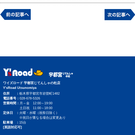
ワイズロード 宇都宮じてんしゃの杜店
Y'sRoad Utsunomiya
住所
栃木県宇都宮市岩曽町1482
電話番号
028-678-5326
営業時間
月～金 12:00～19:00
土日祝 11:00～18:00
定休日
火曜・水曜（祝祭日除く）
※祝日が重なる場合は変更あり
駐車場
15台
[英語対応可]