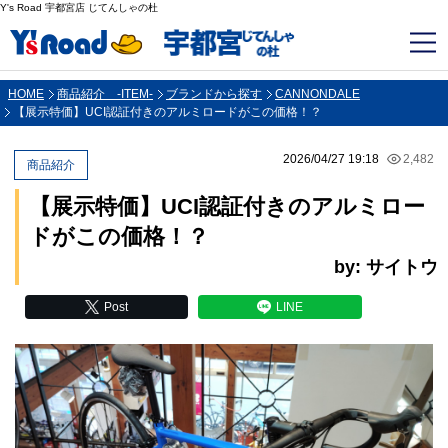
Y's Road 宇都宮店 じてんしゃの杜
HOME
商品紹介 -ITEM-
ブランドから探す
CANNONDALE
【展示特価】UCI認証付きのアルミロードがこの価格！？
2026/04/27 19:18
2,482
商品紹介
【展示特価】UCI認証付きのアルミロー
ドがこの価格！？
by: サイトウ
Post
LINE