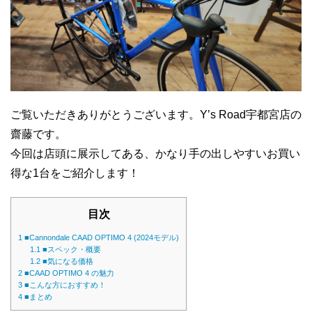
ご覧いただきありがとうございます。Y’s Road宇都宮店の
齋藤です。
今回は店頭に展示してある、かなり手の出しやすいお買い
得な1台をご紹介します！
目次
1
■Cannondale CAAD OPTIMO 4 (2024モデル)
1.1
■スペック・概要
1.2
■気になる価格
2
■CAAD OPTIMO 4 の魅力
3
■こんな方におすすめ！
4
■まとめ