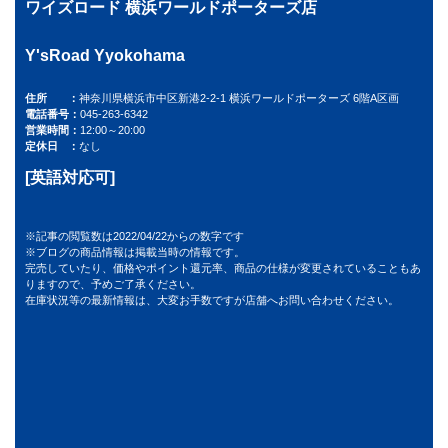
ワイズロード 横浜ワールドポーターズ店
Y'sRoad Yyokohama
住所
神奈川県横浜市中区新港2-2-1 横浜ワールドポーターズ 6階A区画
電話番号
045-263-6342
営業時間
12:00～20:00
定休日
なし
[英語対応可]
※記事の閲覧数は2022/04/22からの数字です
※ブログの商品情報は掲載当時の情報です。
完売していたり、価格やポイント還元率、商品の仕様が変更されていることもあ
りますので、予めご了承ください。
在庫状況等の最新情報は、大変お手数ですが店舗へお問い合わせください。