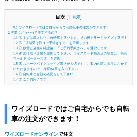
目次
[
非表示
]
0.1
ワイズロードではご自宅からでも自転車の注文ができます！
1
実際にどうやって注文するの？
1.1
① まずは購入したい自転車を選びます。その後カラーとサイズを選択！
1.2
②「店舗受け取りで手続きする」を選択します
1.3
③ 数量と金額を確認後、「ご予約手続きへ」を選択します
1.4
④ 受け取り店舗を選択して下さい。ワイズロード横浜店の場合は「横浜
ワールドポーターズ店」を選択！
1.5
⑤ スポーツバイクはサイズ選択が大切です。ご案内の際に参考にさせて
いただきますので、身長/体重を入力下さい
1.6
⑥ 自転車と金額の確認をして下さい！
1.7
⑦ ご予約完了です！
ワイズロードではご自宅からでも自転
車の注文ができます！
ワイズロードオンライン
で注文