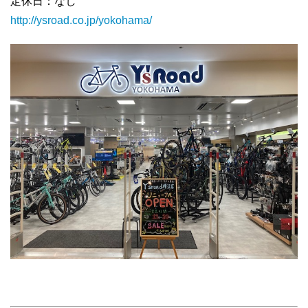
定休日：なし
http://ysroad.co.jp/yokohama/