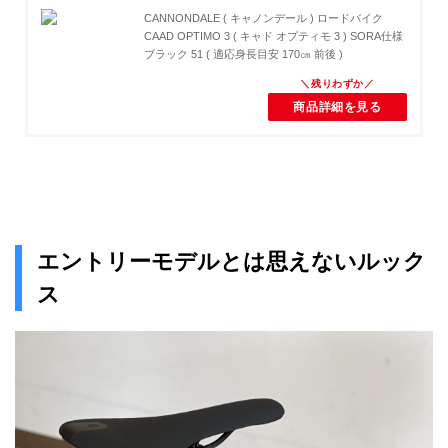
CANNONDALE ( キャノンデール ) ロードバイク
CAAD OPTIMO 3 ( キャド オプティモ 3 ) SORA仕様
ブラック 51 ( 適応身長目安 170㎝ 前後 )
商品詳細を見る
エントリーモデルとは思えないルック
ス