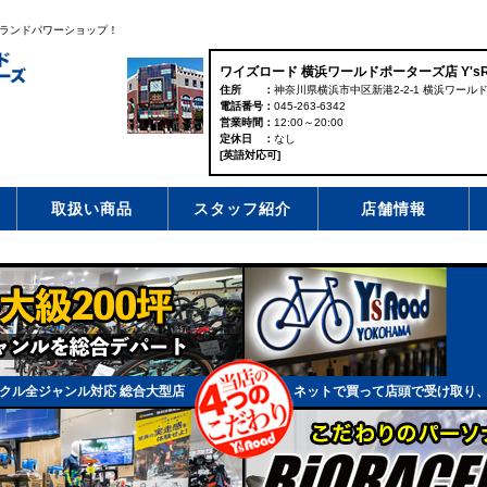
ランドパワーショップ！
ワイズロード 横浜ワールドポーターズ店 Y'sRoa
住所
神奈川県横浜市中区新港2-2-1 横浜ワール
電話番号
045-263-6342
営業時間
12:00～20:00
定休日
なし
[英語対応可]
取扱い商品
スタッフ紹介
店舗情報
クル全ジャンル対応 総合大型店
ネットで買って店頭で受け取り