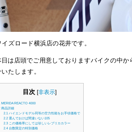
ワイズロード横浜店の花井です。
本日は店頭でご用意しておりますバイクの中か
介いたします。
目次
[
非表示
]
1
MERIDA REACTO 4000
2
商品詳細
2.1
ハイエンドモデル同等の空力性能をお手頃価格で
2.2
選んでおけば間違いない105
2.3
この価格帯にしては珍しいレプリカカラー
2.4
台数限定の特別価格