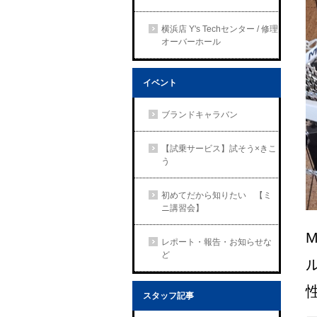
横浜店 Y's Techセンター / 修理
オーバーホール
イベント
ブランドキャラバン
【試乗サービス】試そう×きこ
う
初めてだから知りたい 【ミ
ニ講習会】
レポート・報告・お知らせな
ど
スタッフ記事