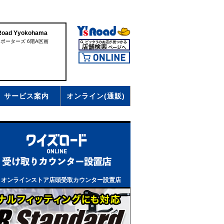
d Yyokohama
ドポーターズ 6階A区画
サービス案内
オンライン(通販)
、オンラインストア店頭受取カウンター設置店