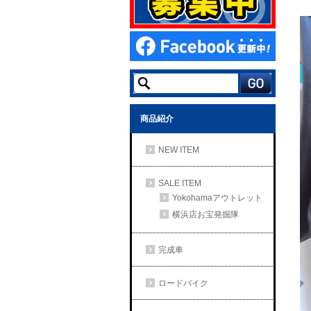
商品紹介
NEW ITEM
SALE ITEM
Yokohamaアウトレット
横浜店お宝発掘隊
完成車
ロードバイク