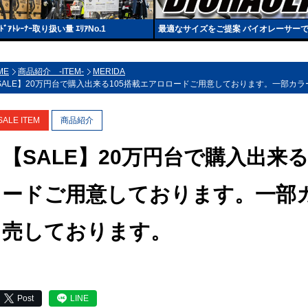
ﾚｰﾅｰ取り扱い量 ｴﾘｱNo.1
最適なサイズをご提案 バイオレーサー
ME
商品紹介 -ITEM-
MERIDA
SALE】20万円台で購入出来る105搭載エアロロードご用意しております。一部カ
SALE ITEM
商品紹介
【SALE】20万円台で購入出来
ードご用意しております。一部カ
売しております。
Post
LINE