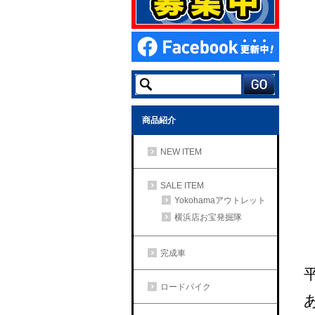
商品紹介
NEW ITEM
SALE ITEM
Yokohamaアウトレット
横浜店お宝発掘隊
完成車
ロードバイク