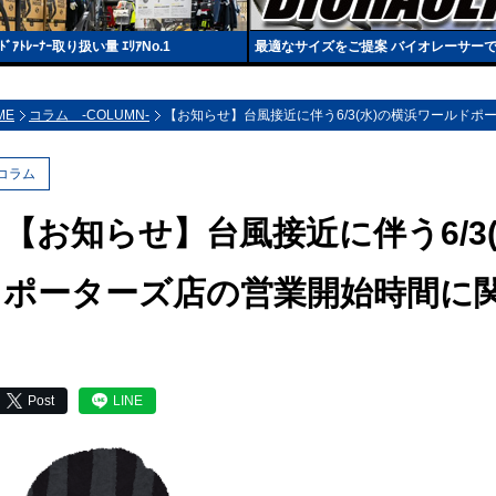
ﾚｰﾅｰ取り扱い量 ｴﾘｱNo.1
最適なサイズをご提案 バイオレーサー
ME
コラム -COLUMN-
【お知らせ】台風接近に伴う6/3(水)の横浜ワールド
コラム
【お知らせ】台風接近に伴う6/3
ポーターズ店の営業開始時間に
Post
LINE