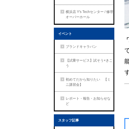
横浜店 Y's Techセンター / 修理
オーバーホール
イベント
ブランドキャラバン
【試乗サービス】試そう×きこ
う
初めてだから知りたい 【ミ
ニ講習会】
レポート・報告・お知らせな
ど
スタッフ記事