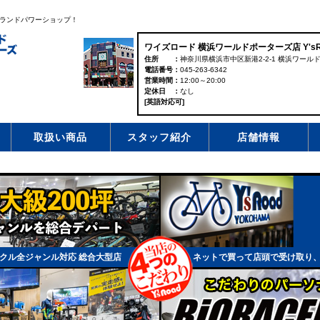
ランドパワーショップ！
ワイズロード 横浜ワールドポーターズ店 Y'sRoa
住所
神奈川県横浜市中区新港2-2-1 横浜ワール
電話番号
045-263-6342
営業時間
12:00～20:00
定休日
なし
[英語対応可]
取扱い商品
スタッフ紹介
店舗情報
クル全ジャンル対応 総合大型店
ネットで買って店頭で受け取り