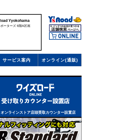
d Yyokohama
ドポーターズ 6階A区画
サービス案内
オンライン(通販)
、オンラインストア店頭受取カウンター設置店