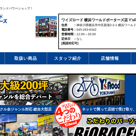
ランドパワーショップ！
ワイズロード 横浜ワールドポーターズ店 Y'sRoa
住所
神奈川県横浜市中区新港2-2-1 横浜ワール
電話番号
045-263-6342
営業時間
12:00～20:00
定休日
なし
[英語対応可]
取扱い商品
スタッフ紹介
店舗情報
クル全ジャンル対応 総合大型店
ネットで買って店頭で受け取り