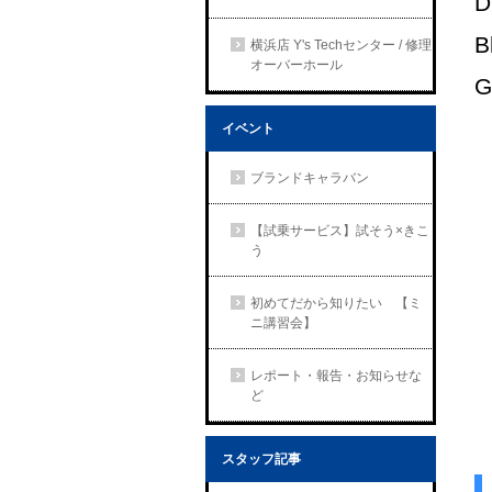
D
B
横浜店 Y's Techセンター / 修理
オーバーホール
G
イベント
ブランドキャラバン
【試乗サービス】試そう×きこ
う
初めてだから知りたい 【ミ
ニ講習会】
レポート・報告・お知らせな
ど
スタッフ記事