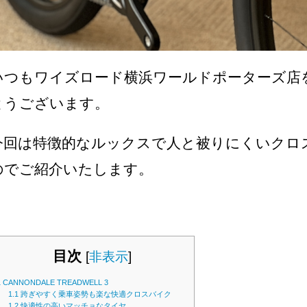
いつもワイズロード横浜ワールドポーターズ店
とうございます。
今回は特徴的なルックスで人と被りにくいクロ
のでご紹介いたします。
目次
[
非表示
]
1
CANNONDALE TREADWELL 3
1.1
跨ぎやすく乗車姿勢も楽な快適クロスバイク
1.2
快適性の高いマッチョなタイヤ