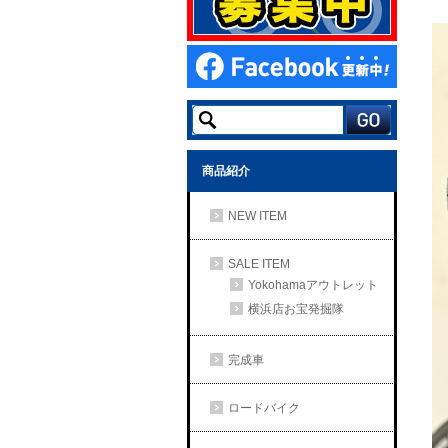
商品紹介
NEW ITEM
SALE ITEM
Yokohamaアウトレット
横浜店お宝発掘隊
完成車
ロードバイク