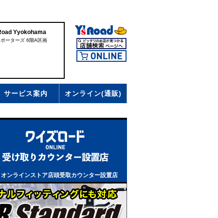
d Yyokohama
ドポーターズ 6階A区画
サービス案内
オンライン(通販)
、オンラインストア店頭受取カウンター設置店