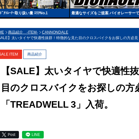
ﾚｰﾅｰ取り扱い量 ｴﾘｱNo.1
最適なサイズをご提案 バイオレーサー
ME
商品紹介 -ITEM-
CANNONDALE
SALE】太いタイヤで快適性抜群！特徴的な見た目のクロスバイクをお探しの方必見「T
SALE ITEM
商品紹介
【SALE】太いタイヤで快適性
目のクロスバイクをお探しの方
「TREADWELL 3」入荷。
Post
LINE