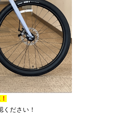
K！
認ください！