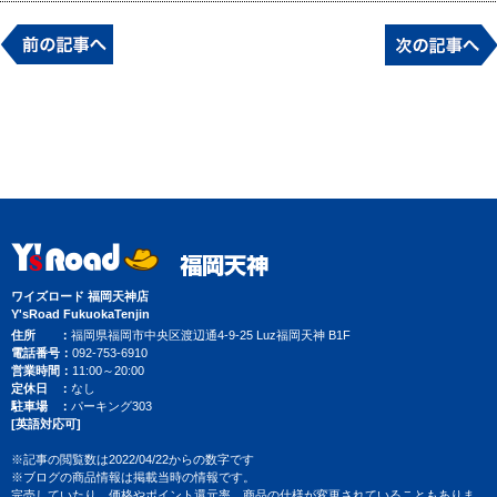
ワイズロード 福岡天神店
Y'sRoad FukuokaTenjin
住所
福岡県福岡市中央区渡辺通4-9-25 Luz福岡天神 B1F
電話番号
092-753-6910
営業時間
11:00～20:00
定休日
なし
駐車場
パーキング303
[英語対応可]
※記事の閲覧数は2022/04/22からの数字です
※ブログの商品情報は掲載当時の情報です。
完売していたり、価格やポイント還元率、商品の仕様が変更されていることもありま