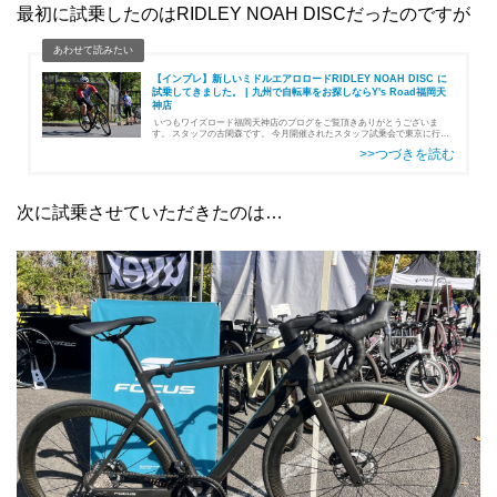
最初に試乗したのはRIDLEY NOAH DISCだったのですが
【インプレ】新しいミドルエアロロードRIDLEY NOAH DISC に
試乗してきました。 | 九州で自転車をお探しならY's Road福岡天
神店
いつもワイズロード福岡天神店のブログをご覧頂きありがとうございま
す。 スタッフの古閑森です。 今月開催されたスタッフ試乗会で東京に行っ
てきました！ NOAHFASTオーナーの私から見たNOAHの実力は？実…
次に試乗させていただきたのは…