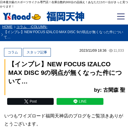
日本最大級のスポーツサイクル専門店！在庫台数約300台の品揃え！あなただけの一台がきっと見つ
かります！
HOME
コラム -COLUMN-
【インプレ】NEW FOCUS IZALCO MAX DISC 9の弱点が無くなった件につい
て…
2023/11/09 18:36
11,033
コラム
スタッフ記事
【インプレ】NEW FOCUS IZALCO
MAX DISC 9の弱点が無くなった件につ
いて…
by: 古閑森 聖
Post
LINE
いつもワイズロード福岡天神店のブログをご覧頂きありが
とうございます。