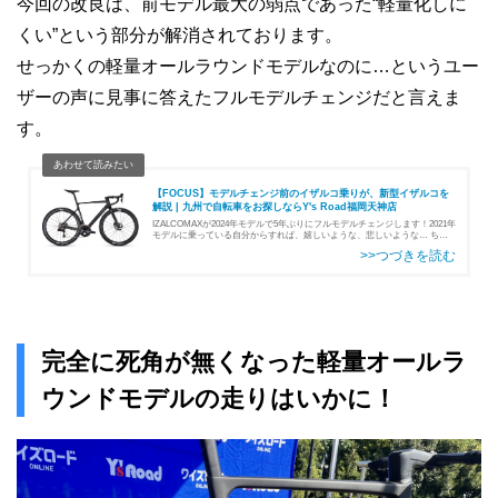
今回の改良は、前モデル最大の弱点であった“軽量化しに
くい”という部分が解消されております。
せっかくの軽量オールラウンドモデルなのに…というユー
ザーの声に見事に答えたフルモデルチェンジだと言えま
す。
【FOCUS】モデルチェンジ前のイザルコ乗りが、新型イザルコを
解説 | 九州で自転車をお探しならY's Road福岡天神店
IZALCOMAXが2024年モデルで5年ぶりにフルモデルチェンジします！2021年
モデルに乗っている自分からすれば、嬉しいような、悲しいような… ちな
みにイザルコは2022年モデルでマイナーチェンジしており、付属するステム
が変更に…
完全に死角が無くなった軽量オールラ
ウンドモデルの走りはいかに！