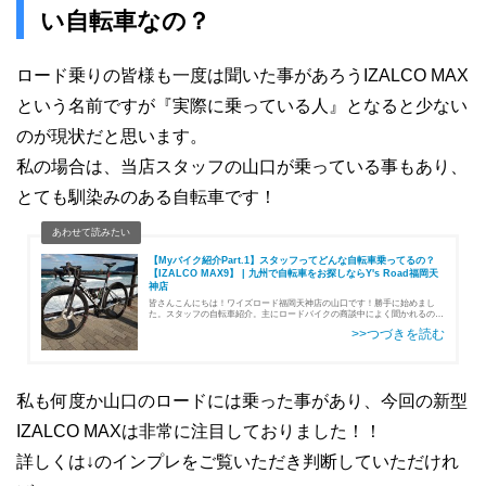
い自転車なの？
ロード乗りの皆様も一度は聞いた事があろうIZALCO MAX
という名前ですが『実際に乗っている人』となると少ない
のが現状だと思います。
私の場合は、当店スタッフの山口が乗っている事もあり、
とても馴染みのある自転車です！
【Myバイク紹介Part.1】スタッフってどんな自転車乗ってるの？
【IZALCO MAX9】 | 九州で自転車をお探しならY's Road福岡天
神店
皆さんこんにちは！ワイズロード福岡天神店の山口です！勝手に始めまし
た。スタッフの自転車紹介。主にロードバイクの商談中によく聞かれるのが
「スタッフはどんな自転車に乗っているの？」です。スポーツバイク専門店
で働いていて且つ、自転車好きなスタッフ…
私も何度か山口のロードには乗った事があり、今回の新型
IZALCO MAXは非常に注目しておりました！！
詳しくは↓のインプレをご覧いただき判断していただけれ