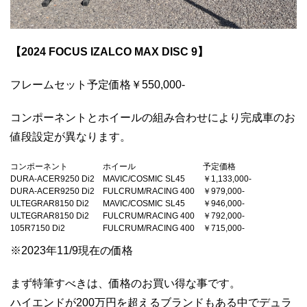
【2024 FOCUS IZALCO MAX DISC 9】
フレームセット予定価格￥550,000-
コンポーネントとホイールの組み合わせにより完成車のお
値段設定が異なります。
コンポーネント
ホイール
予定価格
DURA-ACER9250 Di2
MAVIC/COSMIC SL45
￥1,133,000-
DURA-ACER9250 Di2
FULCRUM/RACING 400
￥979,000-
ULTEGRAR8150 Di2
MAVIC/COSMIC SL45
￥946,000-
ULTEGRAR8150 Di2
FULCRUM/RACING 400
￥792,000-
105R7150 Di2
FULCRUM/RACING 400
￥715,000-
※2023年11/9現在の価格
まず特筆すべきは、価格のお買い得な事です。
ハイエンドが200万円を超えるブランドもある中でデュラ