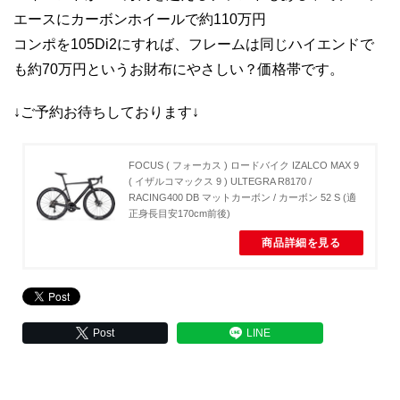
エースにカーボンホイールで約110万円
コンポを105Di2にすれば、フレームは同じハイエンドで
も約70万円というお財布にやさしい？価格帯です。
↓ご予約お待ちしております↓
FOCUS ( フォーカス ) ロードバイク IZALCO MAX 9
( イザルコマックス 9 ) ULTEGRA R8170 /
RACING400 DB マットカーボン / カーボン 52 S (適
正身長目安170cm前後)
商品詳細を見る
Post
LINE