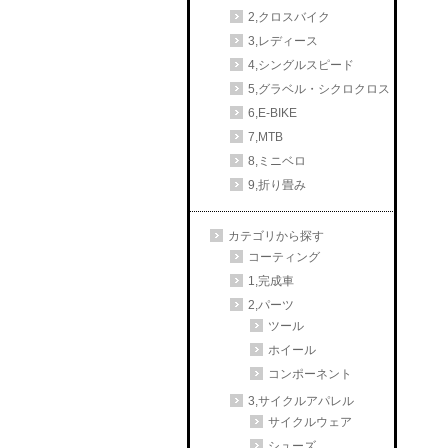
2,クロスバイク
3,レディース
4,シングルスピード
5,グラベル・シクロクロス
6,E-BIKE
7,MTB
8,ミニベロ
9,折り畳み
カテゴリから探す
コーティング
1,完成車
2,パーツ
ツール
ホイール
コンポーネント
3,サイクルアパレル
サイクルウェア
シューズ