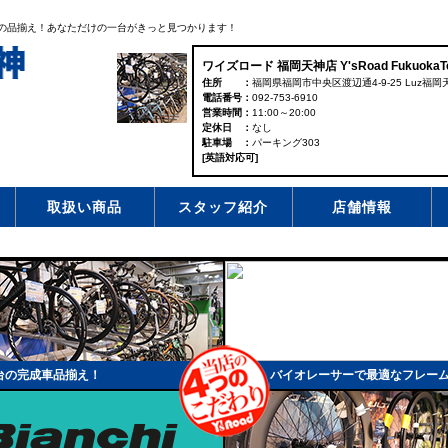
台の品揃え！あなただけの一台がきっと見つかります！
ワイズロード 福岡天神店 Y'sRoad FukuokaTe
住所
福岡県福岡市中央区渡辺通4-9-25 Luz福岡天
電話番号
092-753-6910
営業時間
11:00～20:00
定休日
なし
駐車場
パーキング303
[英語対応可]
取扱い商品
スタッフ紹介
店舗情報
台の完成車品揃え！
バイオレーサーで最適なフレー