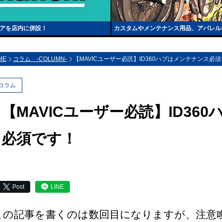
トアを店内に併設！
カスタムやメンテナンス用品、アパレル
ME
コラム -COLUMN-
【MAVICユーザー必読】ID360ハブはメンテナンス必
コラム
【MAVICユーザー必読】ID36
必須です！
Post
LINE
この記事を書くのは数回目になりますが、注意