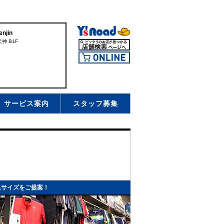
njin
神 B1F
サービス案内
スタッフ募集
ムサイズをご提案！