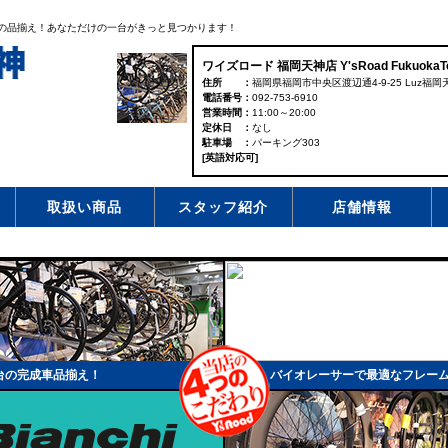
台の品揃え！あなただけの一台がきっと見つかります！
ワイズロード 福岡天神店 Y'sRoad FukuokaTe
住所
福岡県福岡市中央区渡辺通4-9-25 Luz福岡天
電話番号
092-753-6910
営業時間
11:00～20:00
定休日
なし
駐車場
パーキング303
[英語対応可]
取扱い商品
スタッフ紹介
店舗情報
台の完成車品揃え！
バイオレーサーで最適なフレー