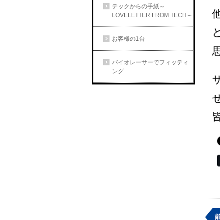
テックからの手紙～
LOVELETTER FROM TECH～
お客様の1台
バイオレーサーでフィッティ
ング