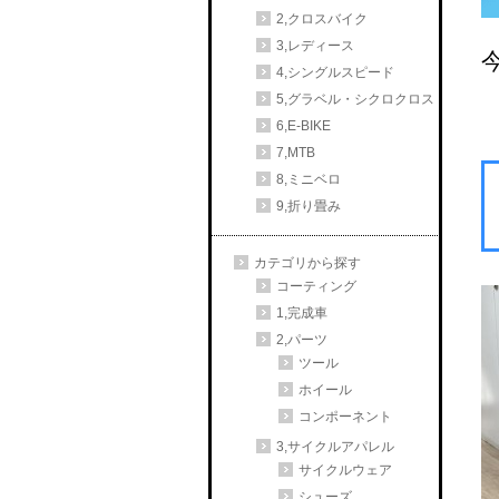
2,クロスバイク
3,レディース
4,シングルスピード
5,グラベル・シクロクロス
6,E-BIKE
7,MTB
8,ミニベロ
9,折り畳み
カテゴリから探す
コーティング
1,完成車
2,パーツ
ツール
ホイール
コンポーネント
3,サイクルアパレル
サイクルウェア
シューズ