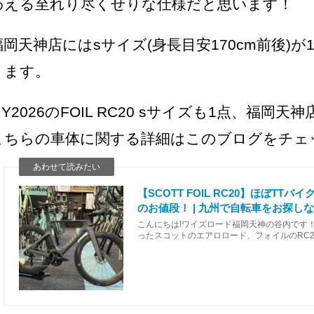
わえる至れり尽くせりな仕様だと思います！
福岡天神店にはsサイズ(身長目安170cm前後)
ります。
MY2026のFOIL RC20 sサイズも1点、福
こちらの車体に関する詳細はこのブログをチェ
【SCOTT FOIL RC20】ほぼTT
のお値段！ | 九州で自転車をお探しなら
こんにちは!ワイズロード福岡天神の谷内です
ったスコットのエアロロード、フォイルのRC
りボリュームのあるフレームとホイールになっ
ですね(笑…