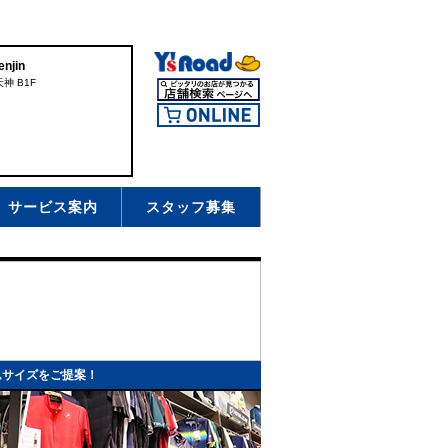
njin
神 B1F
サービス案内
スタッフ募集
ムサイズをご提案！