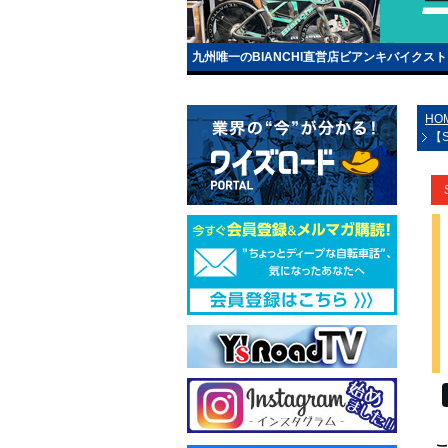
九州唯一のBIANCHI直営店ビアンキバイクス
HO
【