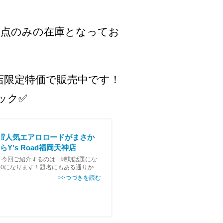
が1点のみの在庫となってお
岡天神店限定特価で販売中です！
ック✅
バイク⁉人気エアロロードがまさか
Y's Road福岡天神店
！今回ご紹介するのは一時期話題にな
20になります！題名にもある通りかな
てます、、、見ていただく方が速い