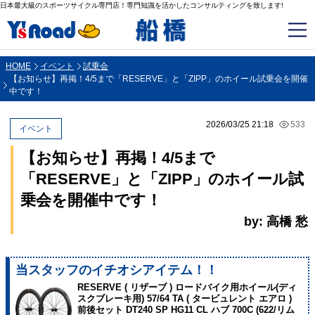
日本最大級のスポーツサイクル専門店！専門知識を活かしたコンサルティングを致します!
HOME
イベント
試乗会
【お知らせ】再掲！4/5まで「RESERVE」と「ZIPP」のホイール試乗会を開催
中です！
2026/03/25 21:18
533
イベント
【お知らせ】再掲！4/5まで
「RESERVE」と「ZIPP」のホイール試
乗会を開催中です！
by: 高橋 愁
当スタッフのイチオシアイテム！！
RESERVE ( リザーブ ) ロードバイク用ホイール(ディ
スクブレーキ用) 57/64 TA ( タービュレント エアロ )
前後セット DT240 SP HG11 CL ハブ 700C (622/リム