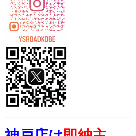
神戸店は
即納主