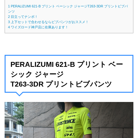
1
PERALIZUMI 621-B プリント ベーシック ジャージT263-3DR プリントビブパ
ンツ
2
目立ってナンボ！
3
上下セットで合わせるならビブパンツがおススメ！
4
ワイズロード神戸店に在庫あります！
PERALIZUMI 621-B プリント ベー
シック ジャージ
T263-3DR プリントビブパンツ