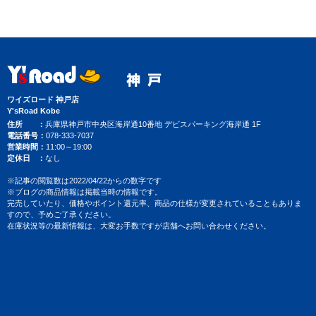
ワイズロード 神戸店
Y'sRoad Kobe
住所
兵庫県神戸市中央区海岸通10番地 デビスパーキング海岸通 1F
電話番号
078-333-7037
営業時間
11:00～19:00
定休日
なし
※記事の閲覧数は2022/04/22からの数字です
※ブログの商品情報は掲載当時の情報です。
完売していたり、価格やポイント還元率、商品の仕様が変更されていることもありま
すので、予めご了承ください。
在庫状況等の最新情報は、大変お手数ですが店舗へお問い合わせください。