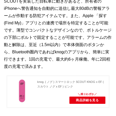
SCOUTを実装した自転車に動きがあると、所有者の
iPhoneへ警告通知を自動的に送信し最大80dBの警報アラ
ームが作動する防犯アイテムです。また、Apple 「探す
(Find My)」アプリとの連携で場所を特定することが可能
です。薄型でコンパクトなデザインなので、ボトルケージ
の下部にボルトで固定することが可能です。アラームの作
動と解除は、至近（1.5m以内）で本体側面のボタンか
ら、Bluetooth圏内であればknogのアプリから、簡単に実
行できます。1回の充電で、最大約6ヶ月稼働。年に2回程
度の充電で済みます。
knog. ( ノグ ) スマートロック SCOUT KNOG x EF (
スカウト ノグ x EF ) ピンク
商品詳細を見る