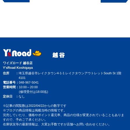
ワイズロード 越谷店
Y'sRoad Koshigaya
住所
埼玉県越谷市レイクタウン4-1-1 レイクタウンアウトレットSouth St 1階
4101
電話番号
048-967-5041
営業時間
10:00～20:00
(修理受付は18:00迄)
定休日
なし
※記事の閲覧数は2022/04/22からの数字です
※ブログの商品情報は掲載当時の情報です。
完売していたり、価格やポイント還元率、商品の仕様が変更されていることもありま
すので、予めご了承ください。
在庫状況等の最新情報は、大変お手数ですが店舗へお問い合わせください。