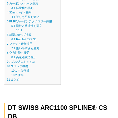
3
カーボンスポーク採用
3.1
軽量化の核心
4
38mmハイト採用
4.1
登りも平坦も速い
5
PUREカーボンテクノロジー採用
5.1
剛性と快適性を両立
5.1.1
6
新型180ハブ搭載
6.1
Ratchet EXP 36
7
フックド仕様採用
7.1
扱いやすさも魅力
8
空力性能も優秀
8.1
高速巡航に強い
9
こんな人におすすめ
10
スペック概要
10.1
主な仕様
10.2
価格
11
まとめ
DT SWISS ARC1100 SPLINE® CS
DB