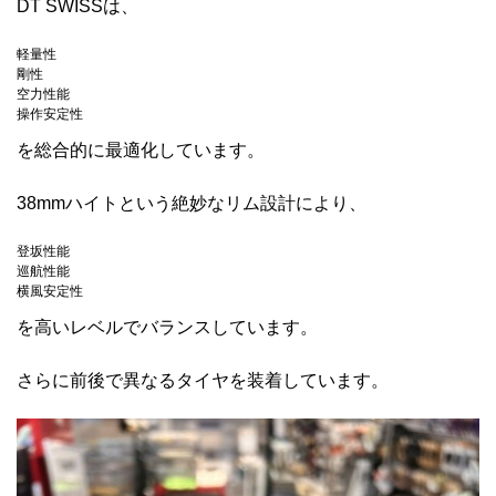
DT SWISSは、
軽量性
剛性
空力性能
操作安定性
を総合的に最適化しています。
38mmハイトという絶妙なリム設計により、
登坂性能
巡航性能
横風安定性
を高いレベルでバランスしています。
さらに前後で異なるタイヤを装着しています。