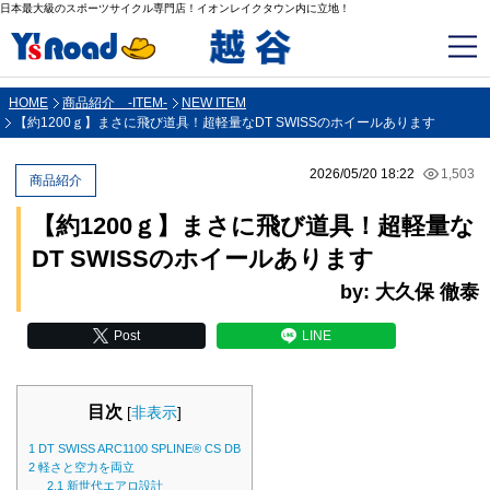
日本最大級のスポーツサイクル専門店！イオンレイクタウン内に立地！
HOME
商品紹介 -ITEM-
NEW ITEM
【約1200ｇ】まさに飛び道具！超軽量なDT SWISSのホイールあります
2026/05/20 18:22
1,503
商品紹介
【約1200ｇ】まさに飛び道具！超軽量な
DT SWISSのホイールあります
by: 大久保 徹泰
Post
LINE
目次
[
非表示
]
1
DT SWISS ARC1100 SPLINE® CS DB
2
軽さと空力を両立
2.1
新世代エアロ設計