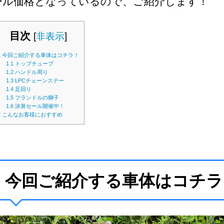
ール価格となっているので、ご紹介します！
目次
[
非表示
]
1
今回ご紹介する車体はコチラ！
1.1
トップチューブ
1.2
ハンドル周り
1.3
LPCチェーンステー
1.4
足回り
1.5
フランドルの獅子
1.6
決算セール開催中！
2
こんなお客様におすすめ
今回ご紹介する車体はコチラ