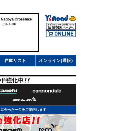
oya Crossbike
ビル 1-102
在庫リスト
オンライン(通販)
たに合った一台をご案内します！