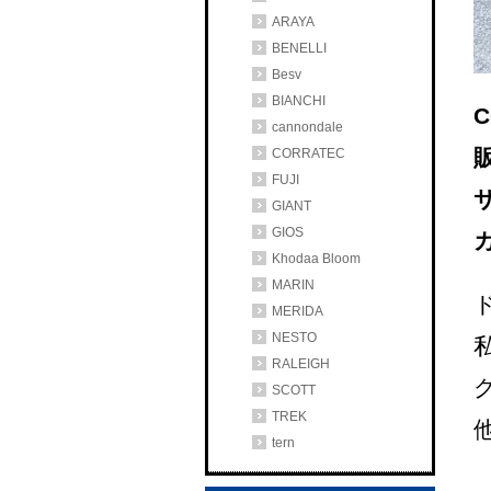
ARAYA
BENELLI
Besv
BIANCHI
C
cannondale
CORRATEC
FUJI
サ
GIANT
GIOS
カ
Khodaa Bloom
MARIN
MERIDA
NESTO
RALEIGH
SCOTT
TREK
tern