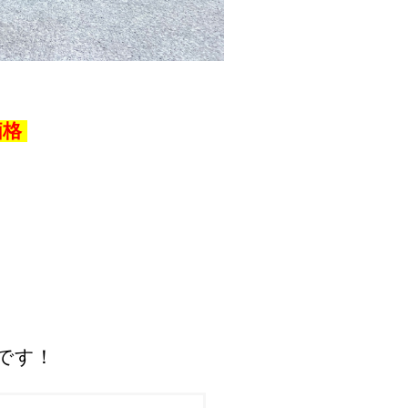
価格
です！