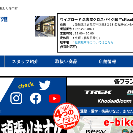
化した専門館！
ワイズロード 名古屋クロスバイク館 Y'sRoad Nag
住所
愛知県名古屋市中区錦2-2-13 名古屋センター
電話番号
052-228-8821
営業時間
12:00～20:00
定休日
火曜（祝祭日除く）
駐車場
提携駐車場についてはこちら
[英語対応可]
スタッフ紹介
取扱い商品
店舗情報
！
通勤・通学・街乗りなど、あな