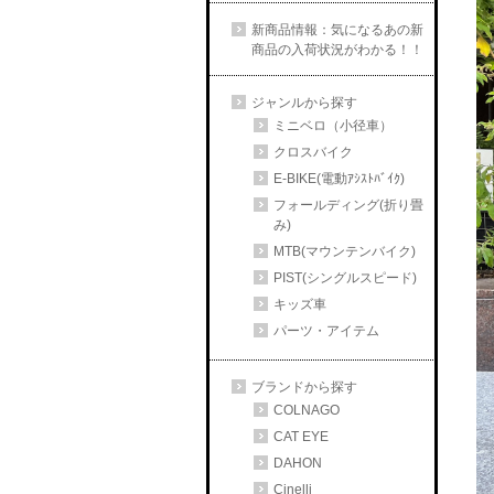
新商品情報：気になるあの新
商品の入荷状況がわかる！！
ジャンルから探す
ミニベロ（小径車）
クロスバイク
E-BIKE(電動ｱｼｽﾄﾊﾞｲｸ)
フォールディング(折り畳
み)
MTB(マウンテンバイク)
PIST(シングルスピード)
キッズ車
パーツ・アイテム
ブランドから探す
COLNAGO
CAT EYE
DAHON
Cinelli