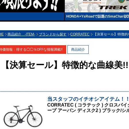
HONDA×YsRoadで話題のSmaChar
ME
商品紹介 -ITEM-
ブランドから探す
CORRATEC
【決算セール】特徴的な
特価情報：得する◯◯％OFFな情報満載!!
商品紹介
【決算セール】特徴的な曲線美!!
当スタッフのイチオシアイテム！
CORRATEC ( コラテック ) クロスバイク 
ープ アーバン ディスク2 ) ブラック/シルバ