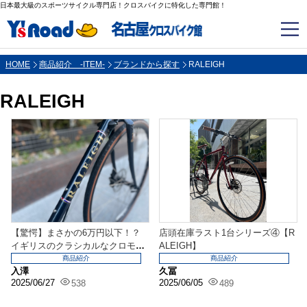
日本最大級のスポーツサイクル専門店！クロスバイクに特化した専門館！
HOME
商品紹介 -ITEM-
ブランドから探す
RALEIGH
RALEIGH
【驚愕】まさかの6万円以下！？
店頭在庫ラスト1台シリーズ④【R
イギリスのクラシカルなクロモリ
ALEIGH】
クロスバイク！【RA...
商品紹介
商品紹介
入澤
久冨
2025/06/27
2025/06/05
538
489