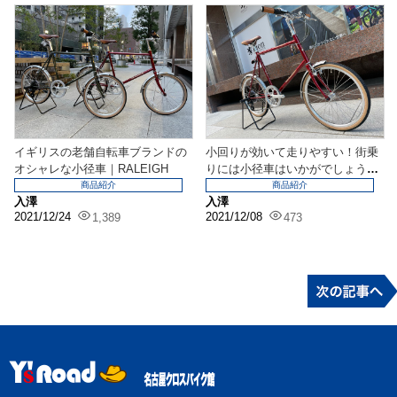
イギリスの老舗自転車ブランドの
小回りが効いて走りやすい！街乗
オシャレな小径車｜RALEIGH
りには小径車はいかがでしょう
か？
商品紹介
商品紹介
入澤
入澤
2021/12/24
2021/12/08
1,389
473