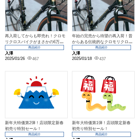
再入荷してからも即売れ！クロモ
年始の完売から待望の再入荷！昔
リクロスバイクがまさかの6万円
からある伝統的なクロモリクロス
以下に！！【RALE...
バイクが驚愕のお値段...
商品紹介
商品紹介
入澤
入澤
2025/01/26
2025/01/18
467
437
新年大特価第2弾！店頭限定新春
新年大特価第1弾！店頭限定新春
初売り特別セール！
初売り特別セール！
商品紹介
商品紹介