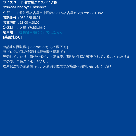
ワイズロード 名古屋クロスバイク館
Y'sRoad Nagoya Crossbike
住所
愛知県名古屋市中区錦2-2-13 名古屋センタービル 1-102
電話番号
052-228-8821
営業時間
12:00～20:00
定休日
火曜（祝祭日除く）
駐車場
提携駐車場についてはこちら
[英語対応可]
※記事の閲覧数は2022/04/22からの数字です
※ブログの商品情報は掲載当時の情報です。
完売していたり、価格やポイント還元率、商品の仕様が変更されていることもありま
すので、予めご了承ください。
在庫状況等の最新情報は、大変お手数ですが店舗へお問い合わせください。