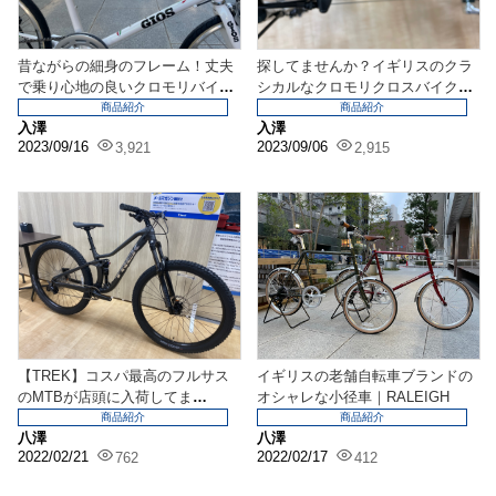
昔ながらの細身のフレーム！丈夫
探してませんか？イギリスのクラ
で乗り心地の良いクロモリバイク
シカルなクロモリクロスバイクが
3選
入荷しました！【RA...
商品紹介
商品紹介
入澤
入澤
2023/09/16
2023/09/06
3,921
2,915
【TREK】コスパ最高のフルサス
イギリスの老舗自転車ブランドの
のMTBが店頭に入荷してま
オシャレな小径車｜RALEIGH
す〜〜！！【FUEL ...
商品紹介
商品紹介
八澤
八澤
2022/02/21
2022/02/17
762
412