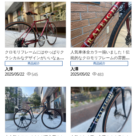
クロモリフレームにはやっぱりク
人気車体全カラー揃いました！伝
ラシカルなデザインがいいなぁ
統的なクロモリフレームの雰囲気
【RALEIGH】
が所有欲をそそる！【...
商品紹介
商品紹介
入澤
入澤
2025/05/22
2025/05/02
545
483