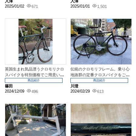
入澤
入澤
2025/01/02
2025/01/01
671
1,501
英国生まれ気品漂うクロモリクロ
伝統のクロモリフレーム。乗り心
スバイクを特別価格でご用意いた
地抜群の定番クロスバイクをご紹
しました！RALEI...
介！【RALEIGH...
商品紹介
商品紹介
篠田
川澄
2024/12/09
2024/02/29
496
613