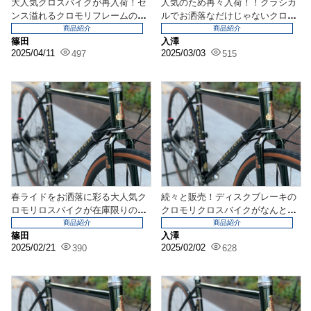
大人気クロスバイクが再入荷！セ
人気のため再々入荷！！クラシカ
ンス溢れるクロモリフレームのRA
ルでお洒落なだけじゃないクロモ
LEIGH RFT...
リクロスバイクの魅力...
商品紹介
商品紹介
篠田
入澤
2025/04/11
2025/03/03
497
515
春ライドをお洒落に彩る大人気ク
続々と販売！ディスクブレーキの
ロモリロスバイクが在庫限りの名
クロモリクロスバイクがなんと6
古屋限定特価！RAL...
万円以下！【RALE...
商品紹介
商品紹介
篠田
入澤
2025/02/21
2025/02/02
390
628