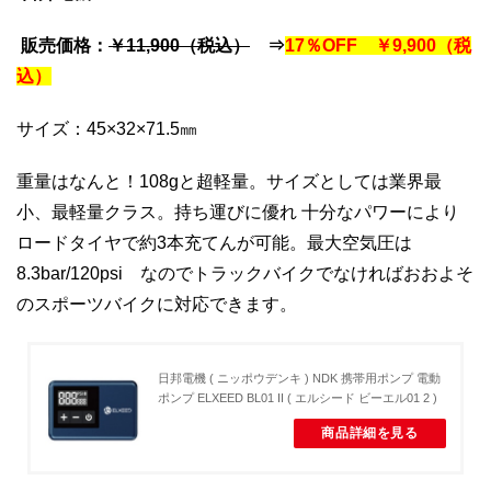
販売価格：
￥11,900（税込）
⇒
17％OFF ￥9,900（税
込）
サイズ：45×32×71.5㎜
重量はなんと！108gと超軽量。サイズとしては業界最
小、最軽量クラス。持ち運びに優れ 十分なパワーにより
ロードタイヤで約3本充てんが可能。最大空気圧は
8.3bar/120psi なのでトラックバイクでなければおおよそ
のスポーツバイクに対応できます。
日邦電機 ( ニッポウデンキ ) NDK 携帯用ポンプ 電動
ポンプ ELXEED BL01 II ( エルシード ビーエル01 2 )
商品詳細を見る