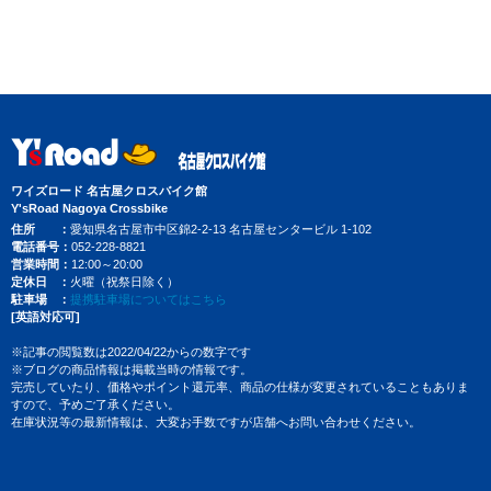
ワイズロード 名古屋クロスバイク館
Y'sRoad Nagoya Crossbike
住所
愛知県名古屋市中区錦2-2-13 名古屋センタービル 1-102
電話番号
052-228-8821
営業時間
12:00～20:00
定休日
火曜（祝祭日除く）
駐車場
提携駐車場についてはこちら
[英語対応可]
※記事の閲覧数は2022/04/22からの数字です
※ブログの商品情報は掲載当時の情報です。
完売していたり、価格やポイント還元率、商品の仕様が変更されていることもありま
すので、予めご了承ください。
在庫状況等の最新情報は、大変お手数ですが店舗へお問い合わせください。