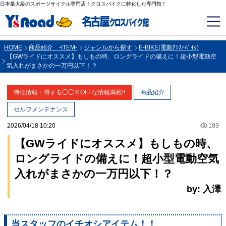
日本最大級のスポーツサイクル専門店！クロスバイクに特化した専門館！
HOME
商品紹介 -ITEM-
ジャンルから探す
E-BIKE(電動ｱｼｽﾄﾊﾞｲｸ)
【GWライドにオススメ】もしもの時、ロングライドの備えに！超小型電動空
気入れがまさかの一万円以下！？
特価情報：得する◯◯％OFFな情報満載!!
商品紹介
セルフメンテナンス
2026/04/18 10:20
189
【GWライドにオススメ】もしもの時、
ロングライドの備えに！超小型電動空気
入れがまさかの一万円以下！？
by: 入澤
当スタッフのイチオシアイテム！！