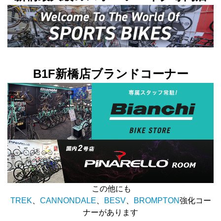
B1F新橋店ブランドコーナー
この他にも
TREK
、
CANNONDALE
、
BESV
、
BROMPTON
強化コー
ナーがあります