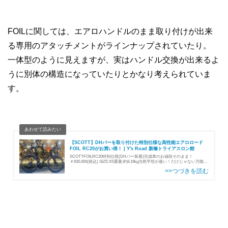
FOILに関しては、エアロハンドルのまま取り付けが出来
る専用のアタッチメントがラインナップされていたり。
一体型のように見えますが、実はハンドル交換が出来るよ
うに別体の構造になっていたりとかなり考えられていま
す。
【SCOTT】DHバーを取り付けた特別仕様な高性能エアロロード
FOIL RC20がお買い得！ | Y's Road 新橋トライアスロン館
SCOTTFOILRC20特別仕様(DHバー装着)完成車のお値段そのまま！
￥935,000(税込) SIZE:XS重量:約8.19kg当然平坦が速い！だけじゃない万能機
THEエアロといったかんじの結構仰々しい見た目の…