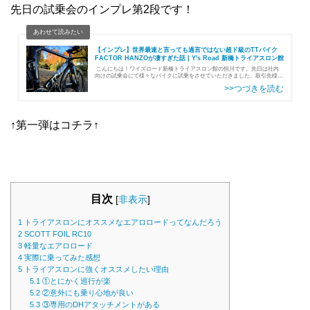
先日の試乗会のインプレ第2段です！
【インプレ】世界最速と言っても過言ではない超ド級のTTバイク
FACTOR HANZOが凄すぎた話 | Y's Road 新橋トライアスロン館
こんにちは！ワイズロード新橋トライアスロン館の恒川です。先日は社内
向けの試乗会にて様々なバイクに試乗をさせていただきました。取引先様方
にはこの場を借りて改めてお礼申し上げます。ありがとうございました。ト
ライアスロン館の人間…
↑第一弾はコチラ↑
目次
[
非表示
]
1
トライアスロンにオススメなエアロロードってなんだろう
2
SCOTT FOIL RC10
3
軽量なエアロロード
4
実際に乗ってみた感想
5
トライアスロンに強くオススメしたい理由
5.1
①とにかく巡行が楽
5.2
②意外にも乗り心地が良い
5.3
③専用のDHアタッチメントがある