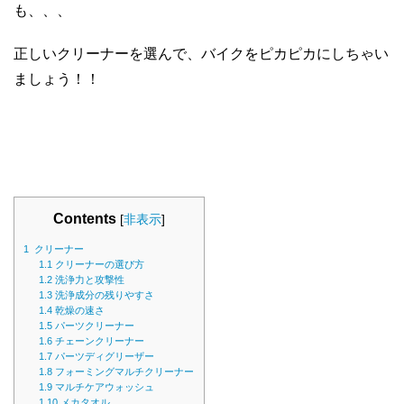
も、、、
正しいクリーナーを選んで、バイクをピカピカにしちゃい
ましょう！！
Contents
[
非表示
]
1
クリーナー
1.1
クリーナーの選び方
1.2
洗浄力と攻撃性
1.3
洗浄成分の残りやすさ
1.4
乾燥の速さ
1.5
パーツクリーナー
1.6
チェーンクリーナー
1.7
パーツディグリーザー
1.8
フォーミングマルチクリーナー
1.9
マルチケアウォッシュ
1.10
メカタオル