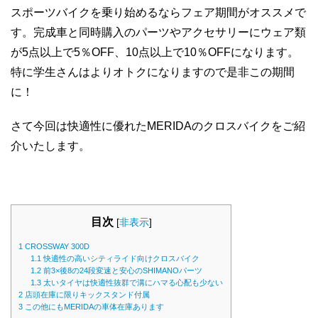
スポーツバイクを乗り始めるならフェア期間がオススメで
す。完成車と同時購入のパーツやアクセサリーにウェア類
が5点以上で5％OFF、10点以上で10％OFFになります。
特に学生さんはよりオトクになりますので是非この期間
に！
さて今回は快適性に優れたMERIDAのクロスバイクをご紹
介いたします。
目次
[
非表示
]
1
CROSSWAY 300D
1.1
快適性の高いシティライド向けクロスバイク
1.2
前3×後8の24段変速と安心のSHIMANOパーツ
1.3
太いタイヤは快適性抜群で溝にハマる心配も少ない
2
店頭在庫に限りキックスタンド付属
3
この他にもMERIDAの車体在庫あります