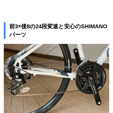
前3×後8の24段変速と安心のSHIMANO
パーツ