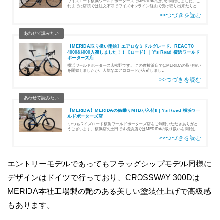
ワイズロード横浜ワールドポーターズでMERIDAの扱いが開始しました。こ
れまでは店頭では注文不可でワイズオンライン経由で受け取り出来たりとよ
く分からない状態でしたが、店頭及びオンラインでご注文が出来るようにな
りました。 早速車体が入荷…
【MERIDA取り扱い開始】エアロなミドルグレード、REACTO
4000&6000入荷しました！！【ロード】 | Y's Road 横浜ワールド
ポーターズ店
横浜ワールドポーターズ店松野です。 この度横浜店ではMERIDAの取り扱い
を開始しましたが、人気なエアロロードが入荷しまし
た！ MERIDAREACTO4000販売価格:￥407,000(税込)フレームサイ
ズ:50cm …
【MERIDA】MERIDAの街乗りMTBが入荷‼ | Y's Road 横浜ワー
ルドポーターズ店
いつもワイズロード横浜ワールドポーターズ店をご利用いただきありがと
うございます。横浜店の土田です横浜店ではMERIDAの取り扱いを開始しま
した‼今回は街乗りMTBが入荷したのでご紹介！BIG.SEVEN50-D価格 ￥75,
…
エントリーモデルであってもフラッグシップモデル同様に
デザインはドイツで行っており、CROSSWAY 300Dは
MERIDA本社工場製の艶のある美しい塗装仕上げで高級感
もあります。