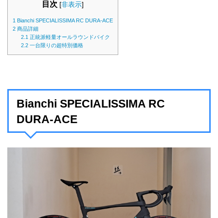
目次
[
非表示
]
1
Bianchi SPECIALISSIMA RC DURA-ACE
2
商品詳細
2.1
正統派軽量オールラウンドバイク
2.2
一台限りの超特別価格
Bianchi SPECIALISSIMA RC
DURA-ACE