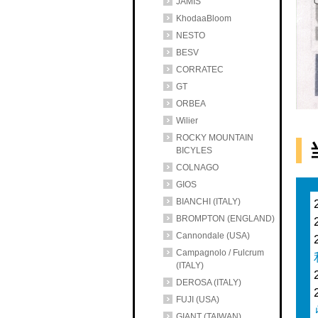
JAMIS
KhodaaBloom
NESTO
BESV
CORRATEC
GT
ORBEA
Wilier
ROCKY MOUNTAIN
BICYLES
COLNAGO
GIOS
BIANCHI (ITALY)
BROMPTON (ENGLAND)
Cannondale (USA)
Campagnolo / Fulcrum
(ITALY)
DEROSA (ITALY)
FUJI (USA)
GIANT (TAIWAN)