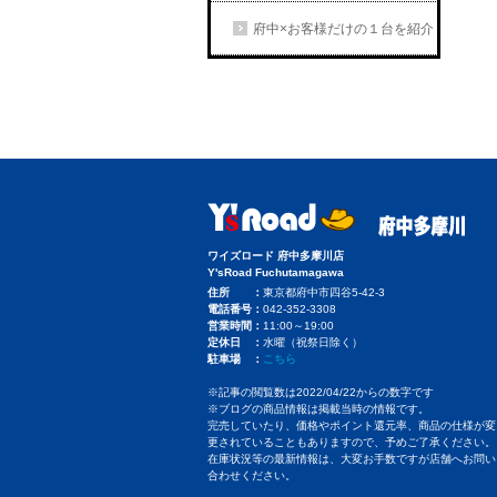
府中×お客様だけの１台を紹介
ワイズロード 府中多摩川店
Y'sRoad Fuchutamagawa
住所
東京都府中市四谷5-42-3
電話番号
042-352-3308
営業時間
11:00～19:00
定休日
水曜（祝祭日除く）
駐車場
こちら
※記事の閲覧数は2022/04/22からの数字です
※ブログの商品情報は掲載当時の情報です。
完売していたり、価格やポイント還元率、商品の仕様が変
更されていることもありますので、予めご了承ください。
在庫状況等の最新情報は、大変お手数ですが店舗へお問い
合わせください。