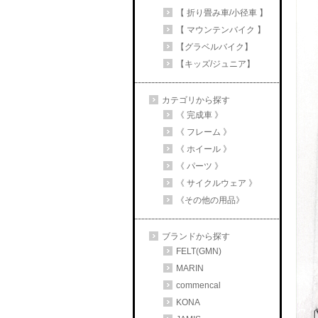
【 折り畳み車/小径車 】
【 マウンテンバイク 】
【グラベルバイク】
【キッズ/ジュニア】
カテゴリから探す
《 完成車 》
《 フレーム 》
《 ホイール 》
《 パーツ 》
《 サイクルウェア 》
《その他の用品》
ブランドから探す
FELT(GMN)
MARIN
commencal
KONA