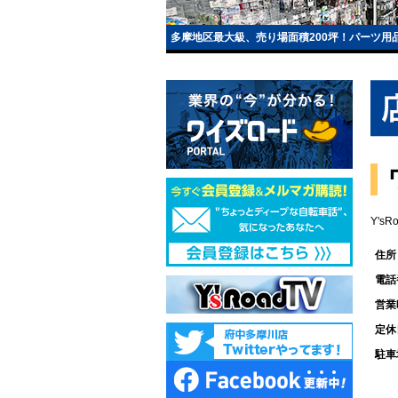
多摩地区最大級、売り場面積200坪！パーツ用
Y'sR
住所
電話
営業
定休
駐車