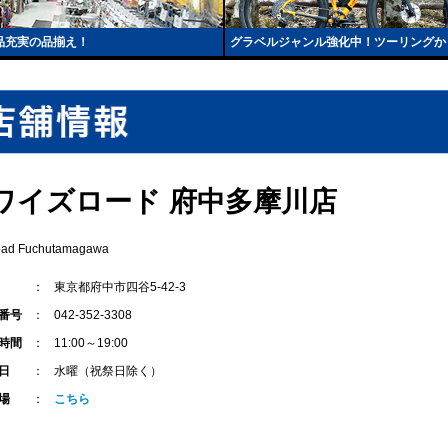
品充実の品揃え！
グラベルジャンル強化中！ツーリングか
ワイズロード 府中多摩川店
oad Fuchutamagawa
東京都府中市四谷5-42-3
番号
042-352-3308
時間
11:00～19:00
日
水曜（祝祭日除く）
場
こちら