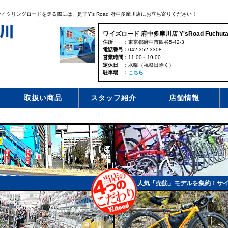
クリングロードを走る際には、是非Y's Road 府中多摩川店にお立ち寄りください！
ワイズロード 府中多摩川店 Y'sRoad Fuchuta
住所
東京都府中市四谷5-42-3
電話番号
042-352-3308
営業時間
11:00～19:00
定休日
水曜（祝祭日除く）
駐車場
こちら
取扱い商品
スタッフ紹介
店舗情報
人気「売筋」モデルを集約！サ