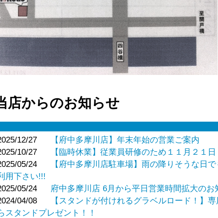
当店からのお知らせ
2025/12/27
【府中多摩川店】年末年始の営業ご案内
2025/10/27
【臨時休業】従業員研修のため１１月２１日
2025/05/24
【府中多摩川店駐車場】雨の降りそうな日で
利用下さい!!!
2025/05/24
府中多摩川店 6月から平日営業時間拡大のお
2024/04/08
【スタンドが付けれるグラベルロード！】専
らスタンドプレゼント！！