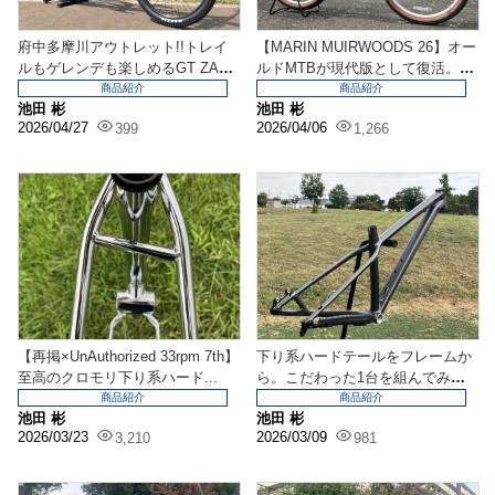
府中多摩川アウトレット!!トレイ
【MARIN MUIRWOODS 26】オー
ルもゲレンデも楽しめるGT ZASK
ルドMTBが現代版として復活。扱
AR LT ...
いや...
商品紹介
商品紹介
池田 彬
池田 彬
2026/04/27
2026/04/06
399
1,266
【再掲×UnAuthorized 33rpm 7th】
下り系ハードテールをフレームか
至高のクロモリ下り系ハード...
ら。こだわった1台を組んでみま
せんか？
商品紹介
商品紹介
池田 彬
池田 彬
2026/03/23
2026/03/09
3,210
981