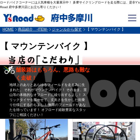
ロードバイクコーナーには人気車種を大量展示中！ 多摩サイクリングロードを走る際には、是非Y's
Road 府中多摩川店にお立ち寄りください！
HOME
商品紹介 -ITEM-
ジャンルから探す
【 マウンテンバイク 】
【 マウンテンバイク 】
舗装路はもちろん、悪路も難な
く走破！
地球上のありとあらゆるフィールドを走る為に生
まれた、 それがマウンテンバイク！ そのまま、里
山等の本格的なオフロードに繰り出すもよし！ ス
リックタイヤを履かせて、丈夫さを生かした街乗
り仕様にするのもよし！ 無限のフィールドがあな
たを待っています！ オフロード経験豊富なスタッ
フにご相談ください！