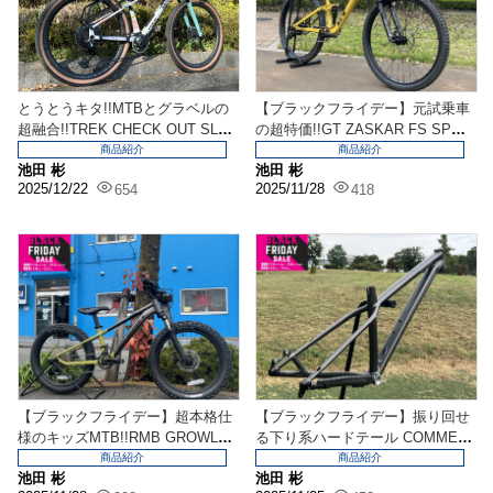
とうとうキタ!!MTBとグラベルの
【ブラックフライデー】元試乗車
超融合!!TREK CHECK OUT SL
の超特価!!GT ZASKAR FS SPOR
7...
Tも...
商品紹介
商品紹介
池田 彬
池田 彬
2025/12/22
2025/11/28
654
418
【ブラックフライデー】超本格仕
【ブラックフライデー】振り回せ
様のキッズMTB!!RMB GROWLER
る下り系ハードテール COMMEN
JR ...
CAL META...
商品紹介
商品紹介
池田 彬
池田 彬