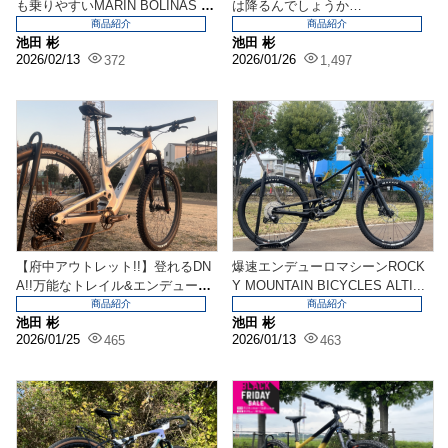
も乗りやすいMARIN BOLINAS RI
は降るんでしょうか…
DGE...
商品紹介
商品紹介
池田 彬
池田 彬
2026/02/13
2026/01/26
372
1,497
【府中アウトレット!!】登れるDN
爆速エンデューロマシーンROCK
A!!万能なトレイル&エンデューロ
Y MOUNTAIN BICYCLES ALTI...
バ...
商品紹介
商品紹介
池田 彬
池田 彬
2026/01/25
2026/01/13
465
463