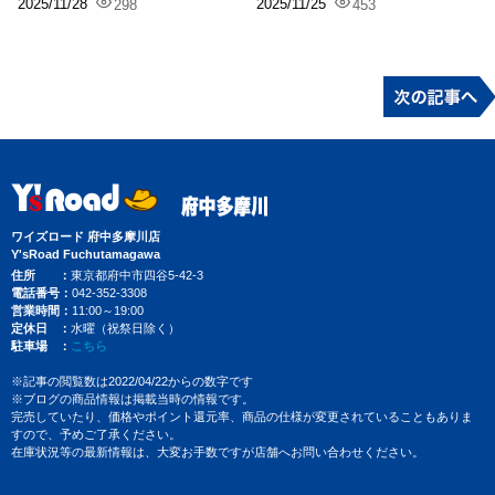
2025/11/28
2025/11/25
298
453
ワイズロード 府中多摩川店
Y'sRoad Fuchutamagawa
住所
東京都府中市四谷5-42-3
電話番号
042-352-3308
営業時間
11:00～19:00
定休日
水曜（祝祭日除く）
駐車場
こちら
※記事の閲覧数は2022/04/22からの数字です
※ブログの商品情報は掲載当時の情報です。
完売していたり、価格やポイント還元率、商品の仕様が変更されていることもありま
すので、予めご了承ください。
在庫状況等の最新情報は、大変お手数ですが店舗へお問い合わせください。