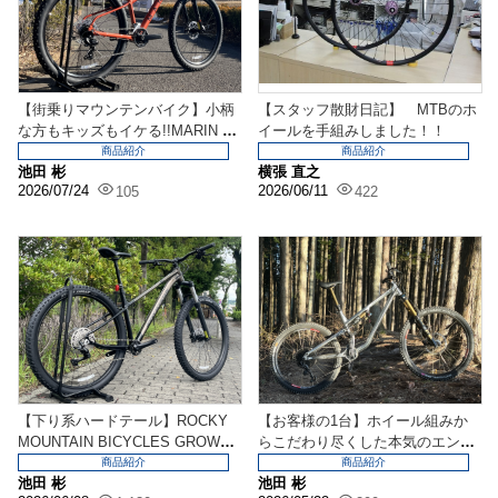
【街乗りマウンテンバイク】小柄
【スタッフ散財日記】 MTBのホ
な方もキッズもイケる!!MARIN B
イールを手組みしました！！
OLINAS...
商品紹介
商品紹介
池田 彬
横張 直之
2026/07/24
2026/06/11
105
422
【下り系ハードテール】ROCKY
【お客様の1台】ホイール組みか
MOUNTAIN BICYCLES GROW
らこだわり尽くした本気のエンデ
L...
ューロマシーン。
商品紹介
商品紹介
池田 彬
池田 彬