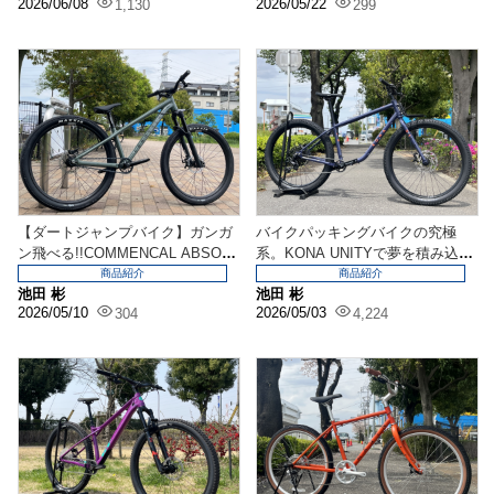
2026/06/08
2026/05/22
1,130
299
【ダートジャンプバイク】ガンガ
バイクパッキングバイクの究極
ン飛べる!!COMMENCAL ABSOL
系。KONA UNITYで夢を積み込ん
UT入荷...
だ冒険へ。
商品紹介
商品紹介
池田 彬
池田 彬
2026/05/10
2026/05/03
304
4,224