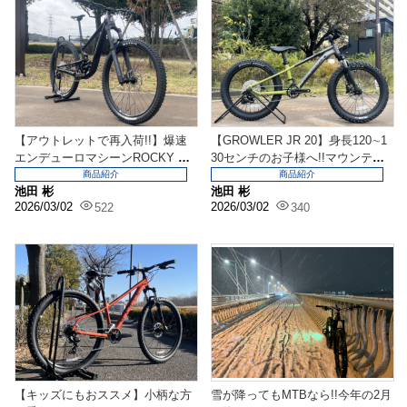
【アウトレットで再入荷!!】爆速
【GROWLER JR 20】身長120∼1
エンデューロマシーンROCKY M
30センチのお子様へ!!マウンテン
OUNTAIN...
バ...
商品紹介
商品紹介
池田 彬
池田 彬
2026/03/02
2026/03/02
522
340
【キッズにもおススメ】小柄な方
雪が降ってもMTBなら!!今年の2月