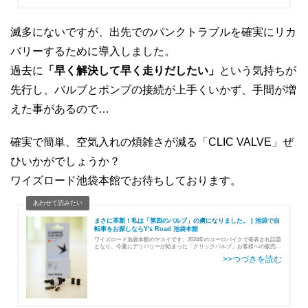
滅多にないですが、出先でのパンクトラブルを確実にリカ
バリーするために導入しました。
過去に
「早く解決して早く走りだしたい」
という気持ちが
先行し、バルブとポンプの接続が上手くいかず、手間が増
えた事があるので…
確実で簡単、空気入れの煩雑さが減る「CLIC VALVE」ぜ
ひいかがでしょうか？
ワイズロード池袋本館でお待ちしております。
まさに革新！私は「第四のバルブ」の虜になりました。 | 池袋で自
転車をお探しならY's Road 池袋本館
ワイズロード池袋本館のヤスイです。2024年のユーロバイクで発表され話題
となり、今夏にデリバリーが始まった「クリックバルブ」お客様への販売優
先でまだ試せていませんでしたが、ようやく手元にも届いたので導入・使用
してみました。今回は使用して…