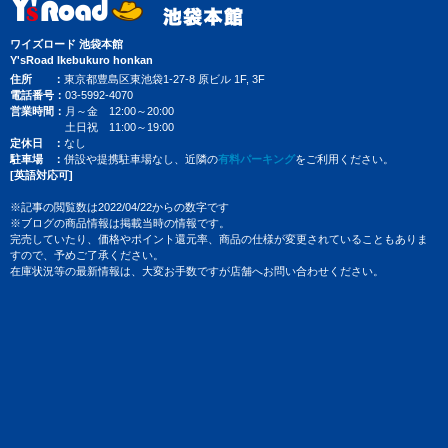
ワイズロード 池袋本館
Y'sRoad Ikebukuro honkan
住所
東京都豊島区東池袋1-27-8 原ビル 1F, 3F
電話番号
03-5992-4070
営業時間
月～金 12:00～20:00
土日祝 11:00～19:00
定休日
なし
駐車場
併設や提携駐車場なし、近隣の
有料パーキング
をご利用ください。
[英語対応可]
※記事の閲覧数は2022/04/22からの数字です
※ブログの商品情報は掲載当時の情報です。
完売していたり、価格やポイント還元率、商品の仕様が変更されていることもありま
すので、予めご了承ください。
在庫状況等の最新情報は、大変お手数ですが店舗へお問い合わせください。