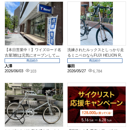
【本日営業中！】ワイズロード名
洗練されたルックスとしっかり走
古屋3館は元気にオープンしてい
るミニベロならFUJI HELION R。
ます！
商品紹介
商品紹介
入澤
篠田
2026/06/03
2026/05/27
103
6,784