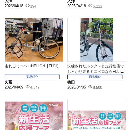
入澤
入澤
2026/04/18
2026/04/18
194
5,111
走れるミニベロHELION【FUJI】
洗練されたルックスと走行性能で
しっかり走るミニベロならFUJI H
ELION R...
商品紹介
商品紹介
久冨
篠田
2026/04/09
2026/04/05
4,347
8,500