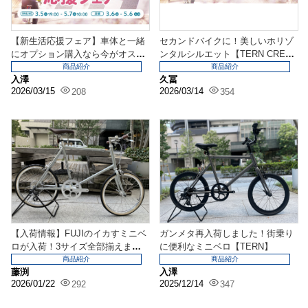
【新生活応援フェア】車体と一緒
セカンドバイクに！美しいホリゾ
にオプション購入なら今がオスス
ンタルシルエット【TERN CRES
メ！学生さんならポイ...
T】
商品紹介
商品紹介
入澤
久冨
2026/03/15
2026/03/14
208
354
【入荷情報】FUJIのイカすミニベ
ガンメタ再入荷しました！街乗り
ロが入荷！3サイズ全部揃えまし
に便利なミニベロ【TERN】
た！
商品紹介
商品紹介
藤渕
入澤
2026/01/22
2025/12/14
292
347