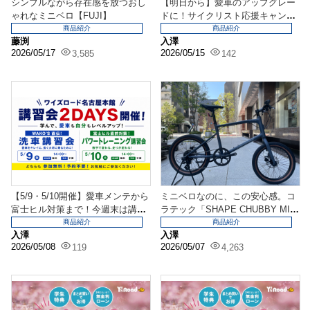
シンプルながら存在感を放つおし
【明日から】愛車のアップグレー
ゃれなミニベロ【FUJI】
ドに！サイクリスト応援キャンペ
ーン開催！
商品紹介
商品紹介
藤渕
入澤
2026/05/17
2026/05/15
3,585
142
【5/9・5/10開催】愛車メンテから
ミニベロなのに、この安心感。コ
富士ヒル対策まで！今週末は講習
ラテック「SHAPE CHUBBY MIN
会2DAYS...
I」が街...
商品紹介
商品紹介
入澤
入澤
2026/05/08
2026/05/07
119
4,263