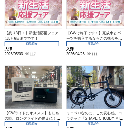
【残り3日！】新生活応援フェア
【GWで終了です！】完成車とパ
は5月6日までです！！
ーツを購入するならこの機会を逃
さないでください！！
商品紹介
商品紹介
入澤
入澤
2026/05/03
2026/04/26
117
111
【GWライドにオススメ】もしも
ミニベロなのに、この安心感。コ
の時、ロングライドの備えに！超
ラテック「SHAPE CHUBBY MIN
小型電動空気入れがま...
I」が街...
商品紹介
商品紹介