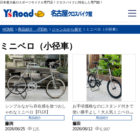
日本最大級のスポーツサイクル専門店！クロスバイクに特化した専門館！
HOME
商品紹介 -ITEM-
ジャンルから探す
ミニベロ（小径車）
ミニベロ（小径車）
シンプルながら存在感を放つおし
お手頃価格なのにスタンド付きで
ゃれなミニベロ【FUJI】
使い勝手よし！大人気ミニベロの
TERN CREST...
商品紹介
商品紹介
藤渕
篠田
2026/06/25
2026/06/12
125
6,997