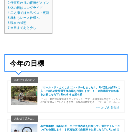
2
仕事終わりの夜練がメイン
3
休の日はロングライド
4
二之瀬では自己ベスト更新
5
機材もレース仕様へ
6
現在の状態
7
当日まであと少し
今年の目標
「ツール・ド・ふくしまエントリーしました！」年代別上位25％に
入って8月の世界選手権出場を目指します！！ | 東海地区で自転車
をお探しならY's Road 名古屋本館
どうも、名古屋店実走派スタッフホッシーです！今回は個人的なチャレンジ
について書かせていただきます。今年の目標である、「ツール・ド・ふくし
まグランフォンド140」にエントリーしました！ツール・ド・ふくしまWEB
去年もツール・ド・ふ…
名古屋本館・新副店長、ニセコ世界選を目指して。最近のトレーニ
ングを公開します！ | 東海地区で自転車をお探しならY's Road 名