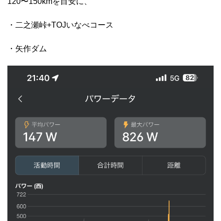
120〜150kmを目安に、
・二之瀬峠+TOJいなべコース
・矢作ダム