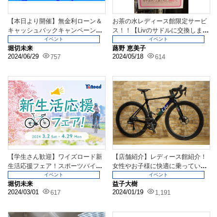
【本日より開催】無金利ローン＆
お茶の水レディース館限定サービ
キャッシュバックキャンペーン
ス！！【Livのサドルに交換しま
【サマーフェア】
す】
イベント
イベント
堀切未来
蕗野 恵美子
2024/06/29
2024/05/18
757
614
【学生さん歓迎】ワイズロード新
【店舗紹介】レディース館紹介！
生活応援フェア！スポーツバイク
女性やお子様に快適に乗っていた
購入検討の方はこの機...
だけるバイクを主に取...
イベント
イベント
堀切未来
益子大樹
2024/03/01
2024/01/19
617
1,191