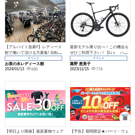
【アルバイト急募‼】レディース
最新モデル乗り比べ！この機会を
館で働いて頂ける方募集! 自転車
ぜひご利用下さい！【Liｖ ハイ
に詳しくなくても大...
エンドロードバイク...
イベント
イベント
お茶の水レディース館
蕗野 恵美子
2024/01/13
2023/11/15
690
779
【明日より開催】最新夏物ウェア
【予告】期間限定★パーツ・ウェ