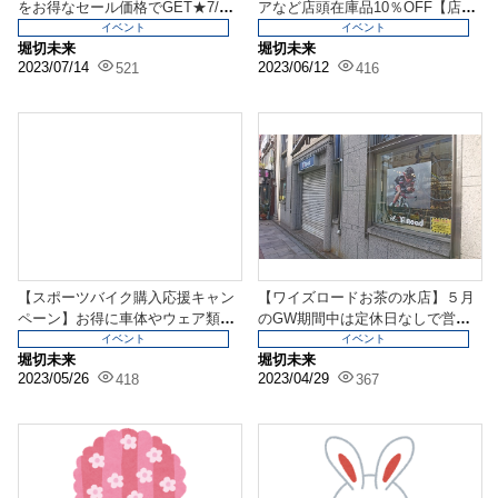
をお得なセール価格でGET★7/15
アなど店頭在庫品10％OFF【店頭
～7/30まで...
は6/25まで】
イベント
イベント
堀切未来
堀切未来
2023/07/14
2023/06/12
521
416
【スポーツバイク購入応援キャン
【ワイズロードお茶の水店】５月
ペーン】お得に車体やウェア類を
のGW期間中は定休日なしで営業
GETできるこの機会...
いたします【営業時間...
イベント
イベント
堀切未来
堀切未来
2023/05/26
2023/04/29
418
367