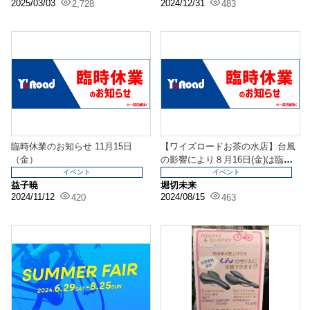
2025/03/03
2024/12/31
2,728
483
臨時休業のお知らせ 11月15日
【ワイズロードお茶の水店】台風
（金）
の影響により８月16日(金)は臨時
休業いたします
イベント
イベント
益子暁
堀切未来
2024/11/12
2024/08/15
420
463