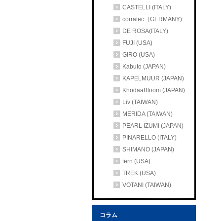
CASTELLI (ITALY)
corratec（GERMANY)
DE ROSA(ITALY)
FUJI (USA)
GIRO (USA)
Kabuto (JAPAN)
KAPELMUUR (JAPAN)
KhodaaBloom (JAPAN)
Liv (TAIWAN)
MERIDA (TAIWAN)
PEARL IZUMI (JAPAN)
PINARELLO (ITALY)
SHIMANO (JAPAN)
tern (USA)
TREK (USA)
VOTANI (TAIWAN)
コラム