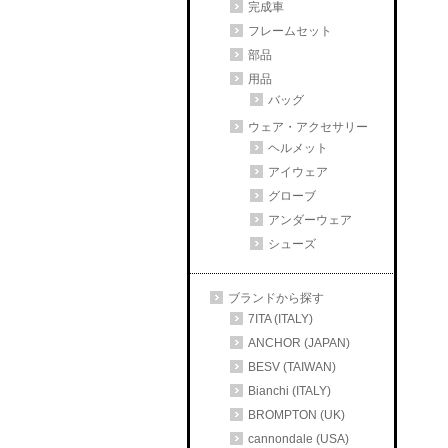
完成車
フレームセット
部品
用品
バッグ
ウェア・アクセサリー
ヘルメット
アイウェア
グローブ
アンダーウェア
シューズ
ブランドから探す
7ITA (ITALY)
ANCHOR (JAPAN)
BESV (TAIWAN)
Bianchi (ITALY)
BROMPTON (UK)
cannondale (USA)