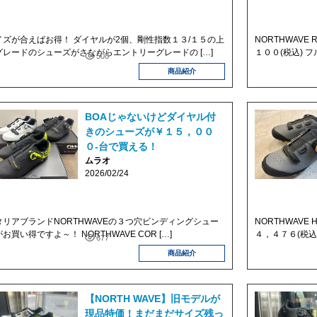
イズが合えばお得！ ダイヤルが2個、剛性指数１３/１５の上
NORTHWAVE
グレードのシューズがさながらエントリーグレードの […]
１００(税込) フ
508
商品紹介
BOAじゃないけどダイヤル付
きのシューズが￥１５，００
０-台で買える！
ムラオ
2026/02/24
タリアブランドNORTHWAVEの３つ穴ビンディングシュー
NORTHWAVE
お買い得ですよ～！ NORTHWAVE COR […]
４，４７６(税込)
677
商品紹介
【NORTH WAVE】旧モデルが
現品特価！まだまだサイズ残っ