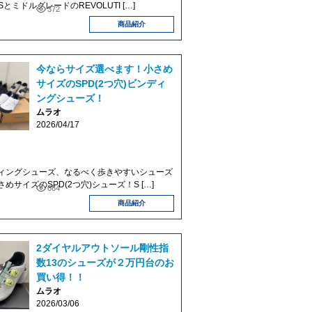
USとミドルグレードのREVOLUTI […]
372
商品紹介
今ならサイズ選べます！小さめ
サイズのSPD(2つ穴)ビンディ
ングシューズ！
ムラオ
2026/04/17
ィングシューズ、なるべく歩きやすいシューズ
めサイズのSPD(2つ穴)シューズ！S […]
664
商品紹介
2ダイヤルアウトソール剛性指
数13のシューズが２万円台のお
買い得！！
ムラオ
2026/03/06