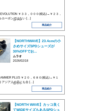
 REVOLUTION ￥３３，０００(税込)→￥２３，
ルカーボンではない […]
745
商品紹介
【NORTHWAVE】23.4cmの小
さめサイズSPDシューズが
30%OFFでお...
ムラオ
2026/02/18
 HAMMER PLUS ￥２０，６８０(税込)→￥１
 アジア人の足にも合 […]
176
商品紹介
【NORTH WAVE】カッコ良く
てWIDEサイズもあるSPDシュ