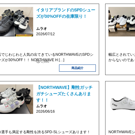
イタリアブランドのSPDシュー
ズが30%OFFの在庫限り！
ムラオ
2026/07/12
店でじわじわと人気の出てきているNORTHWAVEのSPDシ
幅広とされてい
ズが30%OFF！！ NORTHWAVE H […]
からないのであく
1,666
商品紹介
【NORTHWAVE】剛性ガッチ
ガチシューズたくさんありま
す！！
ムラオ
2026/06/16
ロ選手も満足する剛性を誇るSPD-SLシューズあります！
NORTHWAV