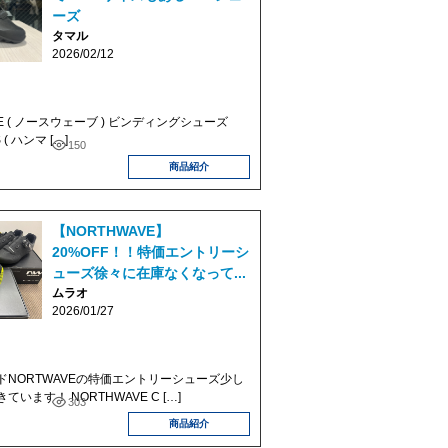
ーズ
タマル
2026/02/12
E ( ノースウェーブ ) ビンディングシューズ
 ( ハンマ […]
150
商品紹介
【NORTHWAVE】
20%OFF！！特価エントリーシ
ューズ徐々に在庫なくなって...
ムラオ
2026/01/27
ドNORTWAVEの特価エントリーシューズ少し
います！ NORTHWAVE C […]
303
商品紹介