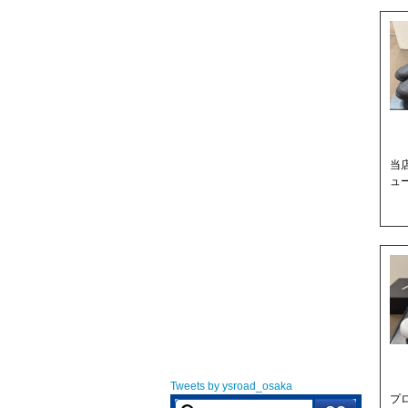
当
ュー
Tweets by ysroad_osaka
プ