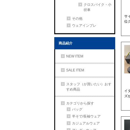
クロスバイク・小
径車
サ
その他
位
ウェアインプレ
商品紹介
NEW ITEM
SALE ITEM
スタッフ（が買いたい）おす
すめ商品
イ
ズが
カテゴリから探す
バッグ
半そで/長袖ウェア
カジュアルウェア