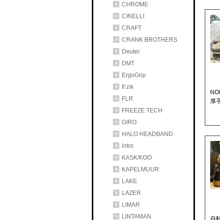
CHROME
CINELLI
CRAFT
CRANK BROTHERS
Deuter
DMT
ErgoGrip
fi’zik
NO
FLR
厚手
FREEZE TECH
GIRO
HALO HEADBAND
intro
KASK/KOO
KAPELMUUR
LAKE
LAZER
LIMAR
LINTAMAN
自