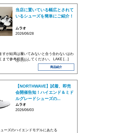
当店に置いている幅広とされて
いるシューズを簡単にご紹介！
ムラオ
2026/06/28
ますが結局は履いてみないと合う合わないはわ
まで参考程度にしてください。 LAKE […]
1,577
商品紹介
【NORTHWAVE】試着、即売
会開催告知！ハイエンド＆ミド
ルグレードシューズの...
ムラオ
2026/06/03
Eシューズのハイエンドモデルにあたる