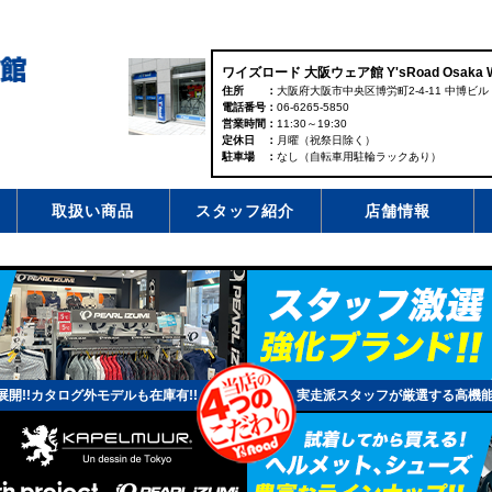
ワイズロード 大阪ウェア館 Y'sRoad Osaka W
住所
大阪府大阪市中央区博労町2-4-11 中博ビル 
電話番号
06-6265-5850
営業時間
11:30～19:30
定休日
月曜（祝祭日除く）
駐車場
なし（自転車用駐輪ラックあり）
取扱い商品
スタッフ紹介
店舗情報
開!!カタログ外モデルも在庫有!!
実走派スタッフが厳選する高機能