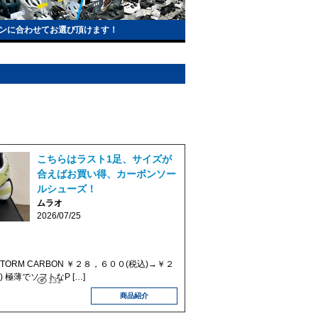
ンに合わせてお選び頂けます！
こちらはラスト1足、サイズが
合えばお買い得、カーボンソー
ルシューズ！
ムラオ
2026/07/25
 STORM CARBON ￥２８，６００(税込)→￥２
 極薄でソフトなP […]
131
商品紹介