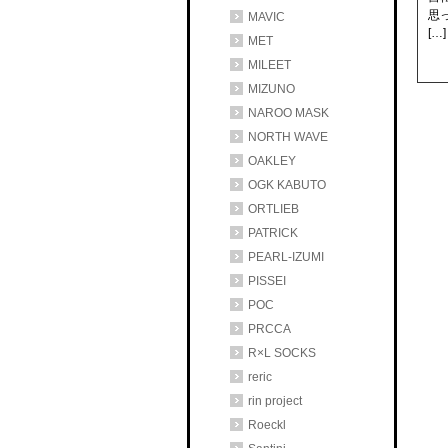
思
MAVIC
[…]
MET
MILEET
MIZUNO
NAROO MASK
NORTH WAVE
OAKLEY
OGK KABUTO
ORTLIEB
PATRICK
PEARL-IZUMI
PISSEI
POC
PRCCA
R×L SOCKS
reric
rin project
Roeckl