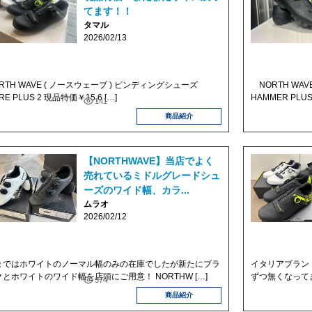
てます！！
タマル
2026/02/13
RTH WAVE ( ノースウェーブ ) ビンディングシューズ
NORTH WAV
RE PLUS 2 現品特価￥15,6 […]
HAMMER PLUS
141
商品紹介
【NORTHWAVE】当店でよく
売れているミドルグレードシュ
ーズのワイド幅、カラ...
ムラオ
2026/02/12
まではホワイトのノーマル幅のみの在庫でしたが新たにブラ
イタリアブラン
クとホワイトのワイド幅を店頭にご用意！ NORTHW […]
ずつ無くなってきて
374
商品紹介