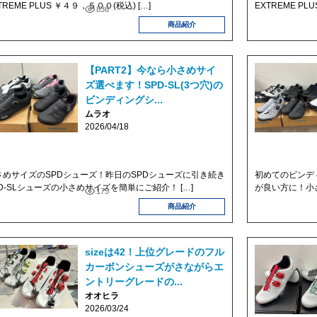
TREME PLUS ￥４９，５００(税込) […]
EXTREME PL
836
商品紹介
【PART2】今なら小さめサイ
ズ選べます！SPD-SL(3つ穴)の
ビンディングシ...
ムラオ
2026/04/18
さめサイズのSPDシューズ！昨日のSPDシューズに引き続き
初めてのビンデ
PD-SLシューズの小さめサイズを簡単にご紹介！ […]
が良い方に！小さ
175
商品紹介
sizeは42！上位グレードのフル
カーボンシューズがさながらエ
ントリーグレードの...
オオヒラ
2026/03/24