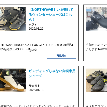
【NORTHWAVE】いま売れて
るウィンターシューズはこち
ら！
ムラオ
2026/01/22
RTHWAVE KINGROCK PLUS GTX ￥４２，９００(税込)
今初めてのビン
の起毛加工のGORE-TE […]
介します Northwa
662
商品紹介
ビンディングじゃない自転車用
シューズ
サカモト
2026/01/13
転車用のシューズというとビンディングシューズしかないと
イタリアブランドN