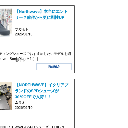
【Northwave】本当にエント
リー？前作から更に剛性UP
サカモト
2026/01/18
ディングシューズでおすすめしたいモデルを紹
ve SonicPlus ￥1 […]
376
商品紹介
【NORTHWAVE】イタリアブ
ランドのSPDシューズが
30％OFFで入荷！！
ムラオ
2026/01/10
ORTHWAVEのSPDシューズ、ORIGIN