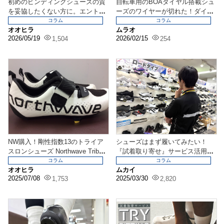
初めのビンディングシューズの質
自転車用のBOAダイヤル搭載シュ
を妥協したくない方に。エントリ
ーズのワイヤーが切れた！ダイヤ
ー向けだが高性能なS...
ルが外れた！でお困...
コラム
コラム
オオヒラ
ムラオ
2026/05/19
2026/02/15
1,504
254
NW購入！剛性指数13のトライア
シューズはまず履いてみたい！
スロンシューズ Northwave Tribu
『試着取り寄せ』サービス活用が
t...
おすすめ！！
コラム
コラム
オオヒラ
ムカイ
2025/07/08
2025/03/30
1,753
2,820