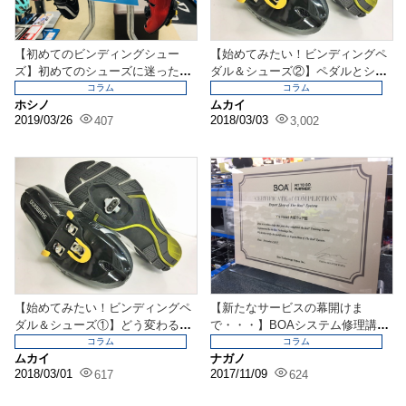
【初めてのビンディングシュー
【始めてみたい！ビンディングペ
ズ】初めてのシューズに迷った
ダル＆シューズ②】ペダルとシュ
ら、使い方を体験してから...
ーズの選び方
コラム
コラム
ホシノ
ムカイ
2019/03/26
2018/03/03
407
3,002
【始めてみたい！ビンディングペ
【新たなサービスの幕開けま
ダル＆シューズ①】どう変わる
で・・・】BOAシステム修理講習
の？なにを買えばいいの...
受けました！
コラム
コラム
ムカイ
ナガノ
2018/03/01
2017/11/09
617
624