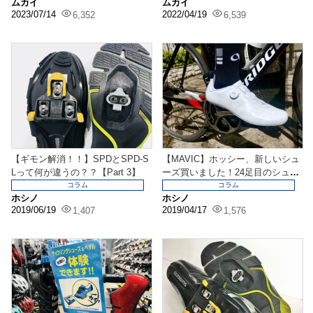
ムカイ
ムカイ
2023/07/14
2022/04/19
6,352
6,539
【ギモン解消！！】SPDとSPD-S
【MAVIC】ホッシー、新しいシュ
Lって何が違うの？？【Part 3】
ーズ買いました！24足目のシュー
ズ！まさかのカ...
コラム
コラム
ホシノ
ホシノ
2019/06/19
2019/04/17
1,407
1,576