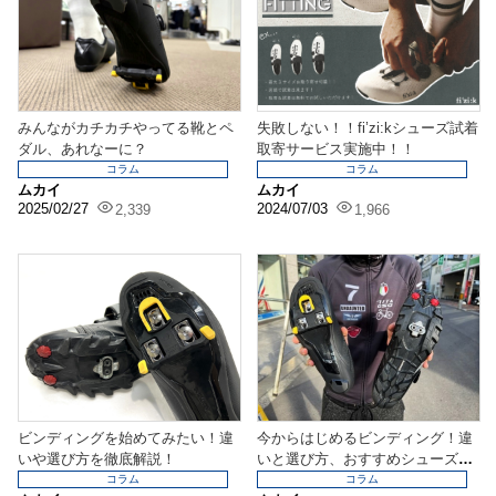
みんながカチカチやってる靴とペ
失敗しない！！fi’zi:kシューズ試着
ダル、あれなーに？
取寄サービス実施中！！
コラム
コラム
ムカイ
ムカイ
2025/02/27
2024/07/03
2,339
1,966
ビンディングを始めてみたい！違
今からはじめるビンディング！違
いや選び方を徹底解説！
いと選び方、おすすめシューズ紹
介！
コラム
コラム