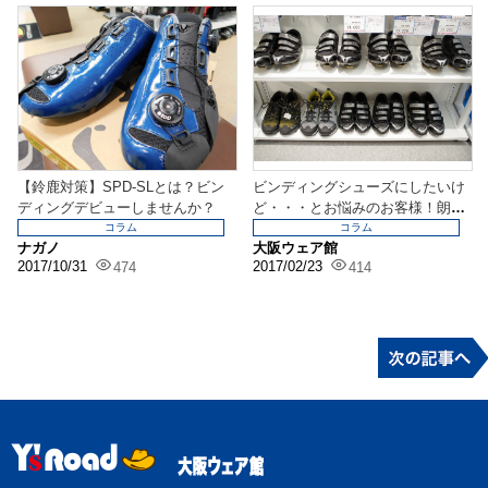
【鈴鹿対策】SPD-SLとは？ビン
ビンディングシューズにしたいけ
ディングデビューしませんか？
ど・・・とお悩みのお客様！朗報
ですよ！
コラム
コラム
ナガノ
大阪ウェア館
2017/10/31
2017/02/23
474
414