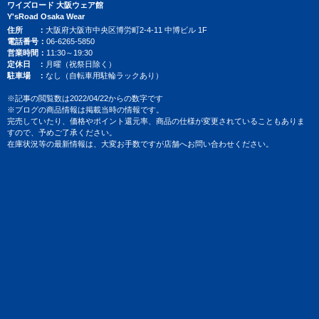
ワイズロード 大阪ウェア館
Y'sRoad Osaka Wear
住所
大阪府大阪市中央区博労町2-4-11 中博ビル 1F
電話番号
06-6265-5850
営業時間
11:30～19:30
定休日
月曜（祝祭日除く）
駐車場
なし（自転車用駐輪ラックあり）
※記事の閲覧数は2022/04/22からの数字です
※ブログの商品情報は掲載当時の情報です。
完売していたり、価格やポイント還元率、商品の仕様が変更されていることもありま
すので、予めご了承ください。
在庫状況等の最新情報は、大変お手数ですが店舗へお問い合わせください。