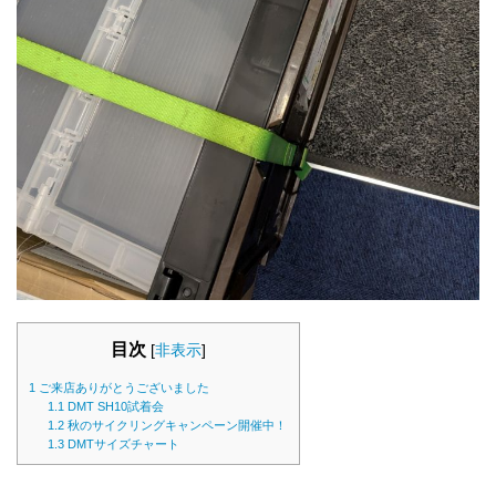
目次
[
非表示
]
1
ご来店ありがとうございました
1.1
DMT SH10試着会
1.2
秋のサイクリングキャンペーン開催中！
1.3
DMTサイズチャート