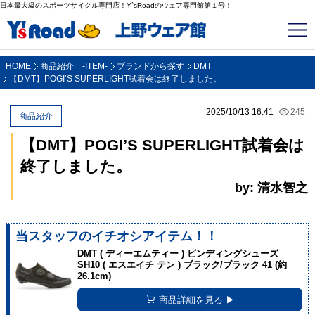
日本最大級のスポーツサイクル専門店！Y`sRoadのウェア専門館第１号！
HOME
商品紹介 -ITEM-
ブランドから探す
DMT
【DMT】POGI’S SUPERLIGHT試着会は終了しました。
2025/10/13 16:41
245
商品紹介
【DMT】POGI’S SUPERLIGHT試着会は
終了しました。
by: 清水智之
当スタッフのイチオシアイテム！！
DMT ( ディーエムティー ) ビンディングシューズ
SH10 ( エスエイチ テン ) ブラック/ブラック 41 (約
26.1cm)
商品詳細を見る ▶︎